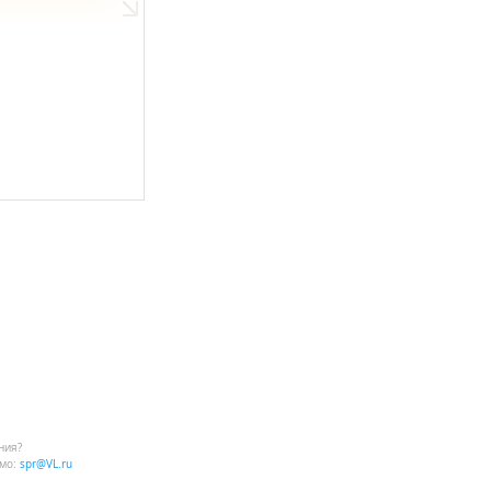
ния?
мо:
spr@VL.ru