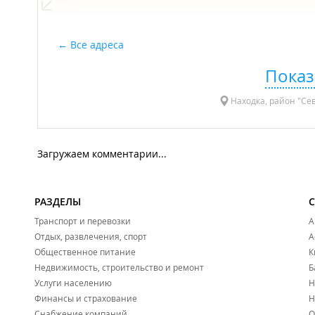
Все адреса
Показ
Находка, район "Се
Загружаем комментарии...
РАЗДЕЛЫ
Транспорт и перевозки
А
Отдых, развлечения, спорт
А
Общественное питание
К
Недвижимость, строительство и ремонт
Б
Услуги населению
Н
Финансы и страхование
Н
Снабжение компаний
О