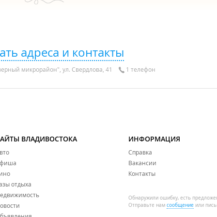
ать адреса и контакты
верный микрорайон", ул. Свердлова, 41
1 телефон
САЙТЫ ВЛАДИВОСТОКА
ИНФОРМАЦИЯ
вто
Справка
фиша
Вакансии
ино
Контакты
азы отдыха
едвижимость
Обнаружили ошибку, есть предложе
овости
Отправьте нам
сообщение
или пись
бъявления