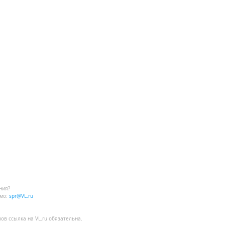
ния?
мо:
spr@VL.ru
лов
ссылка на VL.ru
обязательна.