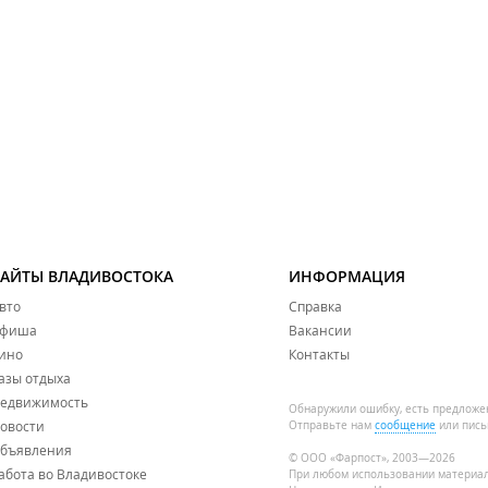
САЙТЫ ВЛАДИВОСТОКА
ИНФОРМАЦИЯ
вто
Справка
фиша
Вакансии
ино
Контакты
азы отдыха
едвижимость
Обнаружили ошибку, есть предложе
овости
Отправьте нам
сообщение
или пись
бъявления
© ООО «Фарпост», 2003—2026
абота во Владивостоке
При любом использовании материа