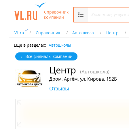
Справочник
компаний
VL.ru
Справочник
Автошкола
Центр
Ещё в разделах:
Автошколы
← Все филиалы компании
Центр
(Автошкола)
Дром, Артём, ул. Кирова, 152Б
Отзывы