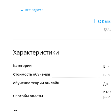
Все адреса
Показ
Ар
Характеристики
Категории
B
Стоимость обучения
B: 5
обучение теории он-лайн
Да
нал
Способы оплаты
рас