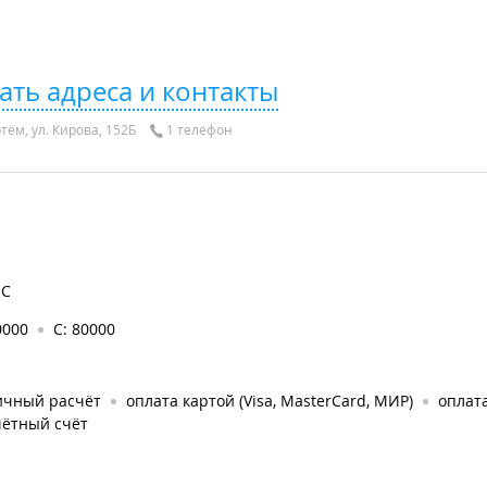
ать адреса и контакты
тём, ул. Кирова, 152Б
1 телефон
C
0000
C: 80000
ичный расчёт
оплата картой (Visa, MasterCard, МИР)
оплат
чётный счёт