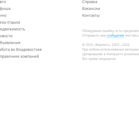
вто
Справка
фиша
Вакансии
ино
Контакты
азы отдыха
едвижимость
Обнаружили ошибку, есть предложе
овости
Отправьте нам
сообщение
или пись
бъявления
© ООО «Фарпост», 2003—2026
абота во Владивостоке
При любом использовании материа
Цитирование в Интернете возможно
правочник компаний
Все права защищены.