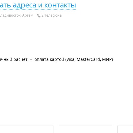
ать адреса и контакты
ладивосток, Артём
2 телефона
ичный расчёт
оплата картой (Visa, MasterCard, МИР)