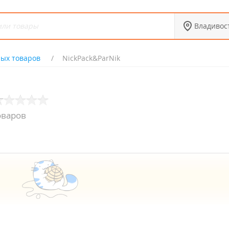
Владивос
ых товаров
NickPack&ParNik
оваров