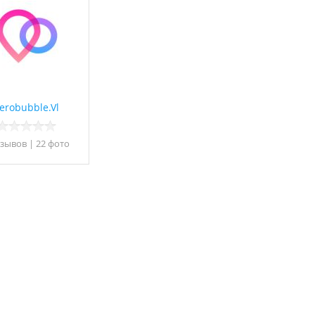
erobubble.Vl
тзывов
|
22 фото