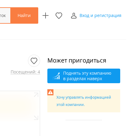
Найти
ток
Вход и регистрация
Может пригодиться
Посещений: 4
Поднять эту компанию
в разделах наверх
Хочу управлять информацией
этой компании.