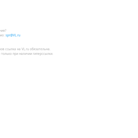
ния?
мо:
spr@VL.ru
лов
ссылка на VL.ru
обязательна.
 только при наличии гиперссылки.