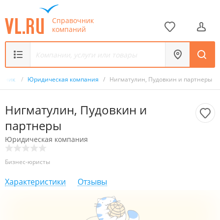
Справочник
компаний
очник
/
Юридическая компания
/
Нигматулин, Пудовкин и партнеры
Нигматулин, Пудовкин и
партнеры
Юридическая компания
Бизнес-юристы
Характеристики
Отзывы