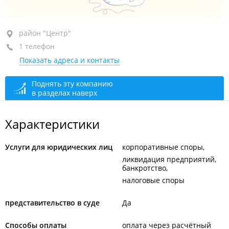
район "Центр", ул. Светланская, 63
район "Центр"
1 телефон
+7 (423) 226-90-35
Показать адреса и контакты
сегодня закрыто
Поднять эту компанию
в разделах наверх
Характеристики
Услуги для юридических лиц
корпоративные споры
ликвидация предприятий,
банкротство
налоговые споры
представительство в суде
Да
Способы оплаты
оплата через расчётный