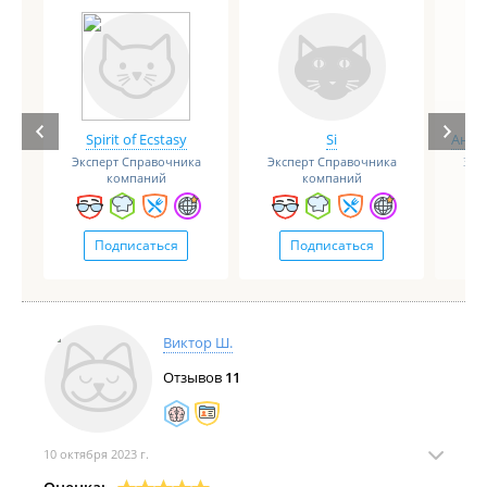
Spirit of Ecstasy
Si
Анге
Эксперт Справочника
Эксперт Справочника
Экс
компаний
компаний
Подписаться
Подписаться
Виктор Ш.
Отзывов
11
10 октября 2023 г.