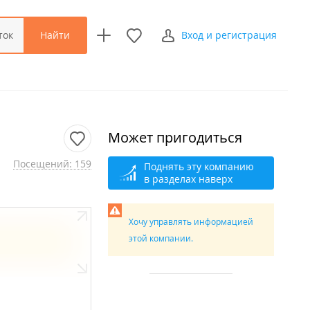
Найти
ток
Вход и регистрация
Может пригодиться
Посещений: 159
Поднять эту компанию
в разделах наверх
Хочу управлять информацией
этой компании.