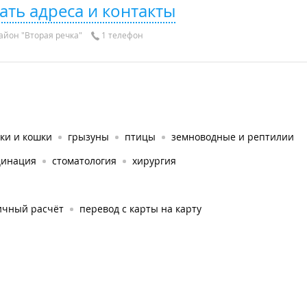
ать адреса и контакты
айон "Вторая речка"
1 телефон
ки и кошки
грызуны
птицы
земноводные и рептилии
цинация
стоматология
хирургия
ичный расчёт
перевод с карты на карту