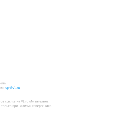
ния?
мо:
spr@VL.ru
лов
ссылка на VL.ru
обязательна.
 только при наличии гиперссылки.