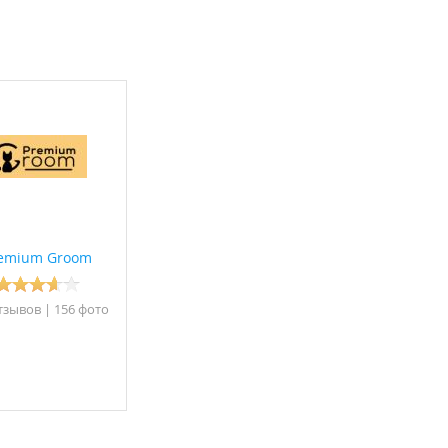
emium Groom
тзывов
|
156 фото