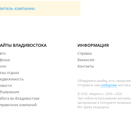
авитель компании.
САЙТЫ ВЛАДИВОСТОКА
ИНФОРМАЦИЯ
вто
Справка
фиша
Вакансии
ино
Контакты
азы отдыха
едвижимость
Обнаружили ошибку, есть предложе
овости
Отправьте нам
сообщение
или пись
бъявления
© ООО «Фарпост», 2003—2026
абота во Владивостоке
При любом использовании материа
Цитирование в Интернете возможно
правочник компаний
Все права защищены.