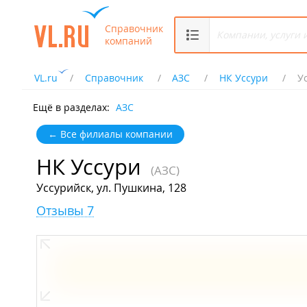
Справочник
компаний
VL.ru
Справочник
АЗС
НК Уссури
Ус
Ещё в разделах:
АЗС
← Все филиалы компании
НК Уссури
(АЗС)
Уссурийск, ул. Пушкина, 128
Отзывы 7