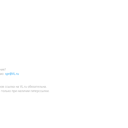
ния?
мо:
spr@VL.ru
лов
ссылка на VL.ru
обязательна.
 только при наличии гиперссылки.