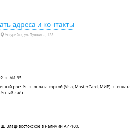
ать адреса и контакты
Уссурийск, ул. Пушкина, 128
92
АИ-95
ичный расчёт
оплата картой (Visa, MasterCard, МИР)
оплат
чётный счёт
, ш. Владивостокское в наличии АИ-100.