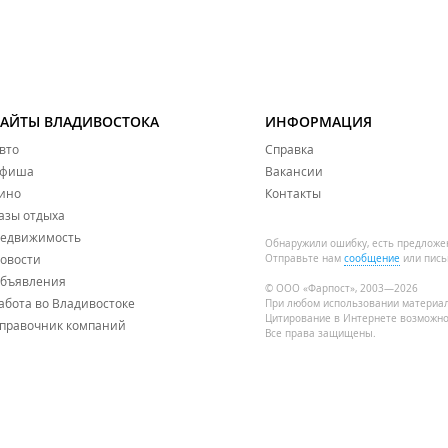
САЙТЫ ВЛАДИВОСТОКА
ИНФОРМАЦИЯ
вто
Справка
фиша
Вакансии
ино
Контакты
азы отдыха
едвижимость
Обнаружили ошибку, есть предложе
овости
Отправьте нам
сообщение
или пись
бъявления
© ООО «Фарпост», 2003—2026
абота во Владивостоке
При любом использовании материа
Цитирование в Интернете возможно
правочник компаний
Все права защищены.