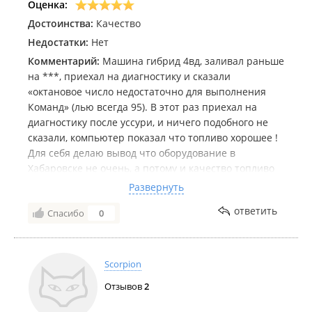
Оценка:
Достоинства:
Качество
Недостатки:
Нет
Комментарий:
Машина гибрид 4вд, заливал раньше
на ***, приехал на диагностику и сказали
«октановое число недостаточно для выполнения
Команд» (лью всегда 95). В этот раз приехал на
диагностику после уссури, и ничего подобного не
сказали, компьютер показал что топливо хорошее !
Для себя делаю вывод что оборудование в
Хабаровске не очень, а потому и качество топливо
соответствующее.
Развернуть
По кэшбэк показывается что топливо , в чеке тоже
ответить
Спасибо
0
топливо. Что люди придумывают ? В
Scorpion
Отзывов
2