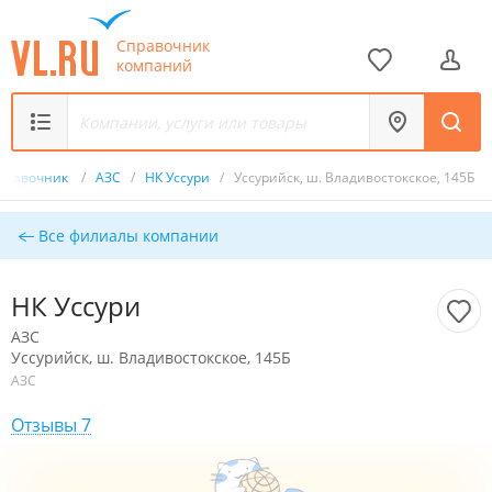
Справочник
компаний
правочник
/
АЗС
/
НК Уссури
/
Уссурийск, ш. Владивостокское, 145Б
Все филиалы компании
НК Уссури
АЗС
Уссурийск, ш. Владивостокское, 145Б
АЗС
Отзывы 7