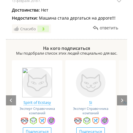
13 февраля 2018 г.
Достоинства:
Нет
Недостатки:
Машина стала дергаться на дороге!!!
ответить
Спасибо
3
На кого подписаться
Мы подобрали список этих людей специально для вас.
Spirit of Ecstasy
Si
Анге
Эксперт Справочника
Эксперт Справочника
Экс
компаний
компаний
Подписаться
Подписаться