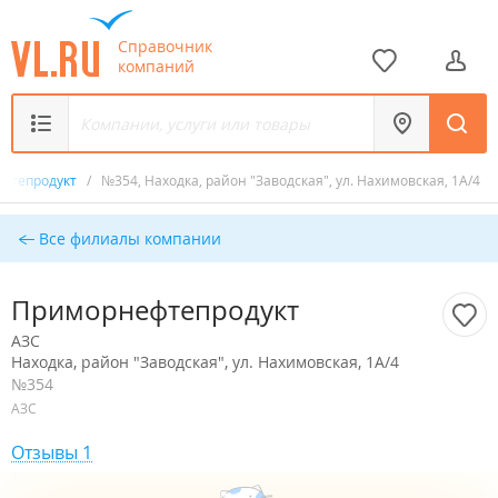
Справочник
компаний
фтепродукт
/
№354, Находка, район "Заводская", ул. Нахимовская, 1А/4
Все филиалы компании
Приморнефтепродукт
АЗС
Находка, район "Заводская", ул. Нахимовская, 1А/4
№354
АЗС
Отзывы 1