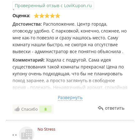
Проверенный отзыв с LoviKupon.ru
Оценка:
Достоинства:
Расположение. Центр города,
отовсюду удобно. С парковкой, конечно, сложнее, но
мне как-то повезло и сразу нашлось место. Саму
комнату нашли быстро, не смотря на отсутствие
вывески - администратор все понятно объяснила .
Комментарий:
Ходила с подругой. Сама идея
существования такой комнаты прекрасна! Цена по
купону очень подходящая, что бы не планировать
поход заранее, а просто заглянуть в свободное
время - полежать. Ненавязчивый аромат, спокойная
музыка, закрыла глаза и шикарно отдохнула.
Развернуть
Заглянула в общую комнату - обязательно приду с
ребёнком сюда.
ответить
Спасибо
8
No Stress