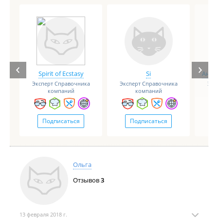
Spirit of Ecstasy
Si
Анге
Эксперт Справочника
Эксперт Справочника
Экс
компаний
компаний
Подписаться
Подписаться
Ольга
Отзывов
3
13 февраля 2018 г.