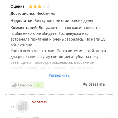
Оценка:
Достоинства:
Необычно
Недостатки:
Без купона не стоит своих денег
Комментарий:
Вот даже не знаю как и написать,
чтобы никого не обидеть. Т.к. девушка нас
встречала приятная и очень старалась. Но напишу
объективно.
Как то всего мало чтоли. Песок кинетический, песок
для рисования, в углу светящиеся тубы, на полу
светящиеся провода,аромолампа, массажное
кресло, кресла- мешки. Вот вобщем- то и все.
Сенсорики как раз и не хвататет.
Развернуть
Комнатка небольшая. Звуков для расслабления
ответить
Спасибо
7
предложенных не так много, но в принципе
выбрать можно. Не понравился (даже не знаю как
это назвать) в углу светит прожектор, где должны
No Stress
были планеты летать. Как то я их не увидела. Может
сломалось оборудование, я не знаю. Не
понравилось массажное кресло. Там просто