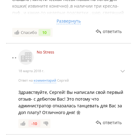
кошки( извините конечно) ,в наличии три кресла-
пуф , и какие-то нелепые подсветки , шар, светящий
на кривую стену и тумба с пузырями и
Развернуть
пластиковыми рыбами , естественно мертвыми.
ответить
Спасибо
10
Администратор, который на вопрос ,а как это все
выглядит,так и ответил :" вы фотографию видели?
Вот так и выглядит. Совершенно некомфортно. Но
No Stress
если совсем нечего делать ,то для переговоров по
телефону в течение часа подойдёт без проблем.еще
и кофе могут сварить . Если кого обидел-извините.
18 марта 2018 г.
Но релаксом там и не пахнет
Все крайне дёшево и бестолково.
Ответ на
комментарий
Сергей
Здравствуйте, Сергей! Вы написали свой первый
отзыв- с дебютом Вас! Это потому что
администратор отказалась танцевать для Вас за
доп плату? Отличного дня! 🌼
ответить
-10