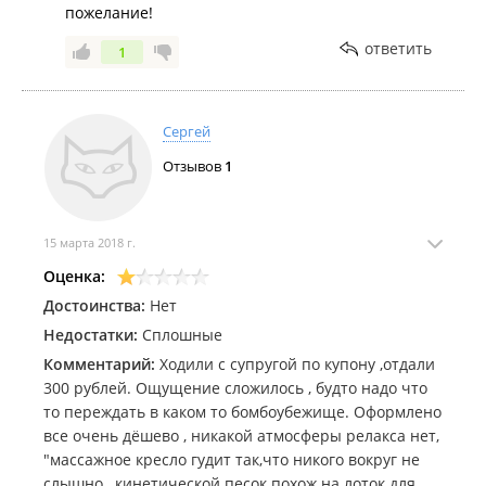
пожелание!
ответить
1
Сергей
Отзывов
1
15 марта 2018 г.
Оценка:
Достоинства:
Нет
Недостатки:
Сплошные
Комментарий:
Ходили с супругой по купону ,отдали
300 рублей. Ощущение сложилось , будто надо что
то переждать в каком то бомбоубежище. Оформлено
все очень дёшево , никакой атмосферы релакса нет,
"массажное кресло гудит так,что никого вокруг не
слышно , кинетической песок похож на лоток для