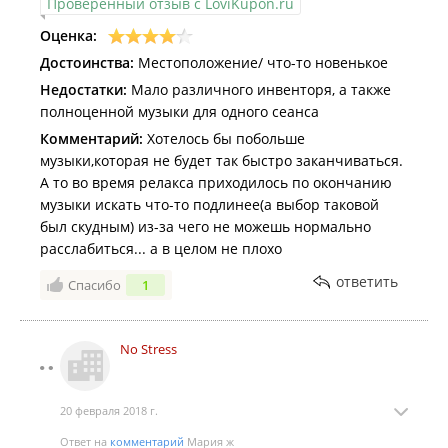
Проверенный отзыв с LoviKupon.ru
Оценка:
Достоинства:
Местоположение/ что-то новенькое
Недостатки:
Мало различного инвенторя, а также
полноценной музыки для одного сеанса
Комментарий:
Хотелось бы побольше
музыки,которая не будет так быстро заканчиваться.
А то во время релакса приходилось по окончанию
музыки искать что-то подлинее(а выбор таковой
был скудным) из-за чего не можешь нормально
расслабиться... а в целом не плохо
ответить
Спасибо
1
No Stress
20 февраля 2018 г.
Ответ на
комментарий
Мария ж