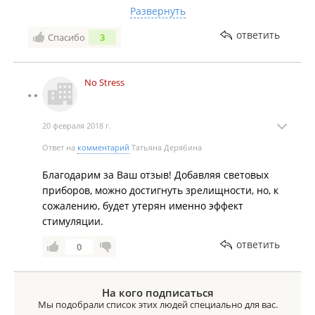
было бы удобнее на все свободное пространство в
Развернуть
комнате, а не маленький пятачок
ответить
Спасибо
3
No Stress
20 февраля 2018 г.
Ответ на
комментарий
Татьяна Дерябина
Благодарим за Ваш отзыв! Добавляя световых
приборов, можно достигнуть зрелищности, но, к
сожалению, будет утерян именно эффект
стимуляции.
ответить
0
На кого подписаться
Мы подобрали список этих людей специально для вас.