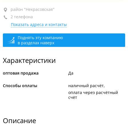
район "Некрасовская", ул. Некрасовская, 50А
район "Некрасовская"
2 телефона
+7 (423) 226-84-39
Показать адреса и контакты
закрыто, откроется в 09:00
Поднять эту компанию
в разделах наверх
Характеристики
оптовая продажа
Да
Способы оплаты
наличный расчёт
оплата через расчётный
счёт
Описание