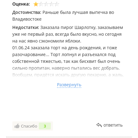
Оценка:
Достоинства:
Раньше была лучшая выпечка во
Владивостоке
Недостатки:
Заказала пирог Шарлотку, заказываем
уже не первый раз, всегда было вкусно, но сегодня
на нас явно сэкономили яблоки.
01.06.24 заказала торт на день рождения, и тоже
разочарование... Торт лопнул и разъехался под
собственной тяжестью, так как бисквит был очень
сильно пропитан, наверно пытались вес добрать.
Вообщем, придётся искать другую пекарню, а жаль,
я у вас почти 10 лет тортики на дни рождения
Развернуть
заказывала. Ещё со времени "вишневого сада".
Комментарий:
На фото видно что тортик съехал на
бок.
ответить
Спасибо
3