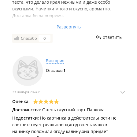
теста, что делало края нежными и даже особо
вкусными. Начинки много и вкусно, ароматно.
Доставка была вовремя.
Недостатки:
Было бы приятно, если бы при заказе
Развернуть
больше определенной суммы доставка была бы
бесплатно.
ответить
Спасибо
0
Виктория
Отзывов
1
23 ноября 2024 г.
Оценка:
Достоинства:
Очень вкусный торт Павлова
Недостатки:
Но картинка в действительности не
соответствует реальности,ягод очень мало,в
начинку положили ягоду калину,она придает