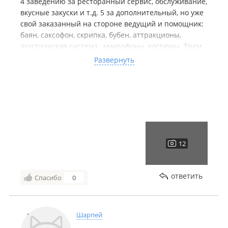
4 заведению за ресторанный сервис, обслуживание,
вкусные закуски и т.д. 5 за дополнительный, но уже
свой заказанный на стороне ведущий и помощник:
баян, саксофон, скрипка, бубен, аттракционы,
акустическая система , микрофоны, костюмы. Трем
поколениям семьи все понравилось Особенно
Развернуть
внукам. Никакой толчеи, место для танцев, не
мешали другие посетители. Оптимальный зал для
20 человек. Заведению и персоналу большое
спасибо!
ответить
Спасибо
0
Шарпей