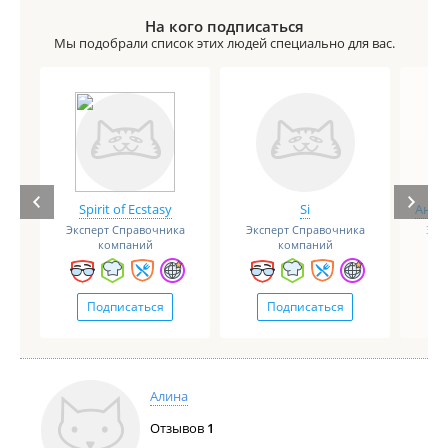
На кого подписаться
Мы подобрали список этих людей специально для вас.
Spirit of Ecstasy
Si
Анге
Эксперт Справочника
Эксперт Справочника
Экс
компаний
компаний
Подписаться
Подписаться
Алина
Отзывов
1