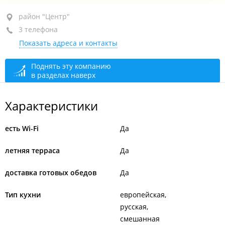
район "Центр", ул. Морская 1-я, 6/25
район "Центр"
3 телефона
1-й этаж
Показать адреса и контакты
+7 (423) 241-05-13
+7 994 107-79-77
Поднять эту компанию
в разделах наверх
+7 984 192-80-01
открыто: 09:00–23:00
Характеристики
Кухня
открыто: 09:00–21:00
есть Wi-Fi
Да
летняя терраса
Да
доставка готовых обедов
Да
Тип кухни
европейская
русская
смешанная