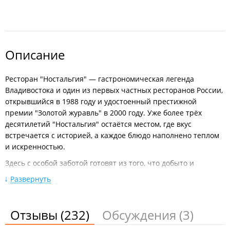
Описание
Ресторан "Ностальгия" — гастрономическая легенда
Владивостока и один из первых частных ресторанов России,
открывшийся в 1988 году и удостоенный престижной
премии "Золотой журавль" в 2000 году. Уже более трёх
десятилетий "Ностальгия" остаётся местом, где вкус
встречается с историей, а каждое блюдо наполнено теплом
и искренностью.
Здесь с особой заботой готовят из того, что добыто и
выращено своими руками: местная рыба и морепродукты,
Развернуть
таёжные дары, овощи с собственной земли.
Бизнес-ланч с 12:00 до 15:00;
Праздничные торты по индивидуальному дизайну
Отзывы
(232)
Обсуждения
(3)
(есть фотопечать);
Торты, караваи, домашние пирожки на заказ;