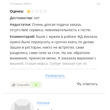
18 апреля 2024 г.
Оценка:
Достоинства:
нет
Недостатки:
Очень долгая подача заказа,
отсутствие сервиса, невнимательность к гостю.
Комментарий:
Были с мужем в районе ЖД вокзала,
нужно было перекусить и срочно ехать по делам.
Зашли в ресторан, никто не встретил, сами
разделись, сами сели за стол. На нас обратили
внимание, принесли меню. Я заказала вареники с
вишней, стакан морса. Супруг заказал суп по
дальневосточному, пельмени, стакан морса и кофе.
Заказ был принят в 16:50. , в 17-30 принесли суп. На
Развернуть
мой вопрос, где мои вареники?, официант ответила,
ответить
Спасибо
4
что готовятся. ..буквально еще чуть чуть и
принесет. Вы меня конечно извините, но как могут
готовиться вареники с ягодой, и вариться пельмени
40 минут? Вареники так вообще максимум 5 минут.
Наталья
Естественно я отказалась от вареников, муж сьел