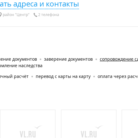
ать адреса и контакты
район "Центр"
2 телефона
нение документов
заверение документов
сопровождение с
рмление наследства
ичный расчёт
перевод с карты на карту
оплата через рас