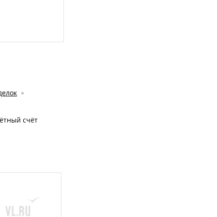
делок
чётный счёт