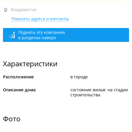
ул. Адмирала Горшкова, 3 стр. 1
Владивосток
Показать адреса и контакты
Поднять эту компанию
в разделах наверх
Характеристики
Расположение
в городе
Описание дома
состояние жилья: на стадии
строительства
Фото