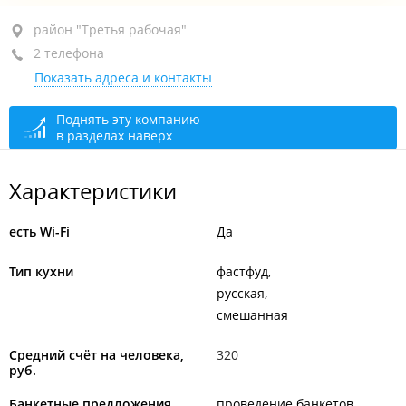
район "Третья рабочая", ул. Жигура, 26А
район "Третья рабочая"
2 телефона
БЦ "Seven", 1-й этаж
Показать адреса и контакты
+7 914 733-47-01
+7 914 966-79-09
Поднять эту компанию
в разделах наверх
сегодня закрыто
Характеристики
есть Wi-Fi
Да
Тип кухни
фастфуд
русская
смешанная
Средний счёт на человека,
320
руб.
Банкетные предложения
проведение банкетов