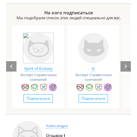
На кого подписаться
Мы подобрали список этих людей специально для вас.
Spirit of Ecstasy
Si
Анге
Эксперт Справочника
Эксперт Справочника
Экс
компаний
компаний
Подписаться
Подписаться
Александра
Отзывов
1