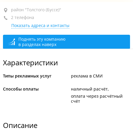
район "Толстого (Буссе)", ул. Толстого, 32А
район "Толстого (Буссе)"
2 телефона
ТЦ "Велес", 4-й этаж, оф. 401
Показать адреса и контакты
+7 (423) 269-55-33
+7 902 483-55-33
Поднять эту компанию
в разделах наверх
сегодня закрыто
Характеристики
Типы рекламных услуг
реклама в СМИ
Способы оплаты
наличный расчёт
оплата через расчётный
счёт
Описание