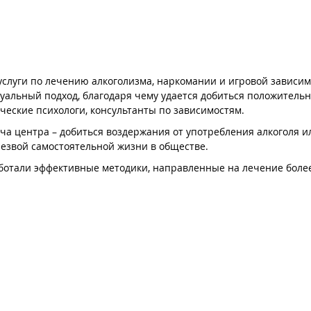
услуги по лечению алкоголизма, наркомании и игровой зависим
альный подход, благодаря чему удается добиться положительно
ические психологи, консультанты по зависимостям.
а центра – добиться воздержания от употребления алкоголя и
резвой самостоятельной жизни в обществе.
отали эффективные методики, направленные на лечение более
(лечение наркомании после срыва);