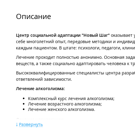
Описание
Центр социальной адаптации "Новый Шаг"
оказывает 
себе многолетний опыт, передовые методики и индивиду
каждым пациентом. В штате: психологи, педагоги, клин
Лечение проходит полностью анонимно. Основная задач
веществ, а также социально адаптировать человека к т
Высококвалифицированные специалисты центра разраб
ответвлений зависимости.
Лечение алкоголизма:
Комплексный курс лечения алкоголизма;
Лечение возрастного алкоголизма;
Лечение женского алкоголизма.
Лечение наркомании:
Развернуть
Комплексный курс лечения наркомании;
Специализированная программа для "срывников" 