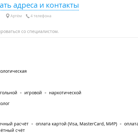
ать адреса и контакты
Артём
4 телефона
роваться со специалистом.
хологическая
огольной
игровой
наркотической
олог
ичный расчёт
оплата картой (Visa, MasterCard, МИР)
оплат
чётный счёт