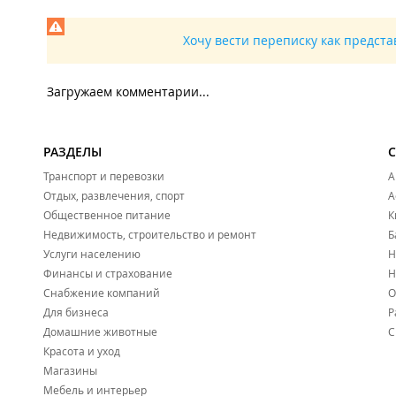
Лечение подростковой наркомании.
Хочу вести переписку как предст
Лечение игромании:
Комплексный курс лечения игромании;
Лечение зависимости от ставок на спорт;
Загружаем комментарии...
Лечение зависимости от казино, покера и других 
Преимущества центра:
РАЗДЕЛЫ
Эффективное комплексное лечение зависимости 
Транспорт и перевозки
А
Реабилитация абсолютно конфиденциальна, не ста
Отдых, развлечения, спорт
А
Более 300 реальных отзывов на независимых исто
Комфортабельные палаты и сбалансированное зд
Общественное питание
К
Безопасность, исключены любые методы давления
Недвижимость, строительство и ремонт
Б
Круглосуточное наблюдение специалистами;
Услуги населению
Н
Психологическая поддержка родственников пациен
Финансы и страхование
Н
Снабжение компаний
О
Для бизнеса
Р
Домашние животные
С
Красота и уход
Магазины
Мебель и интерьер