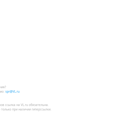
ния?
мо:
spr@VL.ru
лов
ссылка на VL.ru
обязательна.
 только при наличии гиперссылки.