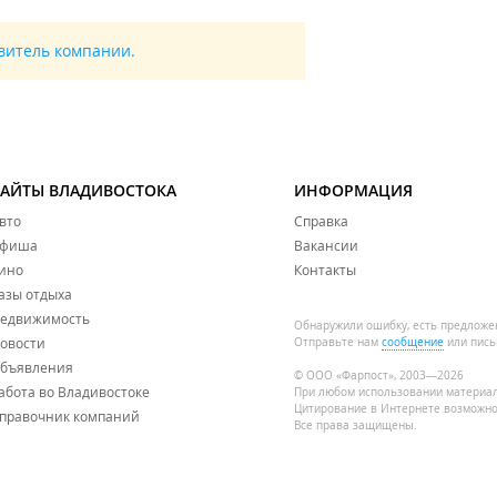
авитель компании.
азартных игр.
САЙТЫ ВЛАДИВОСТОКА
ИНФОРМАЦИЯ
опытными специалистами;
вто
Справка
вим на учет, данные никуда не передаются;
фиша
Вакансии
чниках;
оровое питание;
ино
Контакты
 на пациентов;
азы отдыха
едвижимость
та, регулярные отчеты по лечебному процессу.
Обнаружили ошибку, есть предложе
овости
Отправьте нам
сообщение
или пись
бъявления
© ООО «Фарпост», 2003—2026
абота во Владивостоке
При любом использовании материа
Цитирование в Интернете возможно
правочник компаний
Все права защищены.