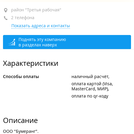
район "Третья рабочая", ул. Шилкинская, 15 стр. 2
район "Третья рабочая"
2 телефона
+7 (423) 273-46-26
Показать адреса и контакты
+7 914 703-46-26
открыто: 09:00–22:00
Поднять эту компанию
в разделах наверх
Характеристики
Способы оплаты
наличный расчёт
оплата картой (Visa,
MasterCard, МИР)
оплата по qr-коду
Описание
ООО "Бумеранг".