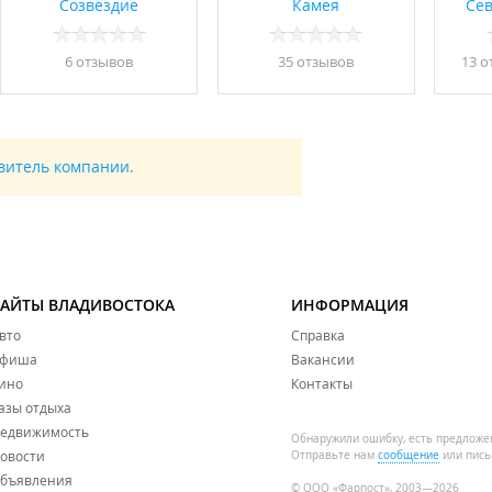
Созвездие
Камея
Се
6 отзывов
35 отзывов
13 о
авитель компании.
САЙТЫ ВЛАДИВОСТОКА
ИНФОРМАЦИЯ
вто
Справка
фиша
Вакансии
ино
Контакты
азы отдыха
едвижимость
Обнаружили ошибку, есть предложе
овости
Отправьте нам
сообщение
или пись
бъявления
© ООО «Фарпост», 2003—2026