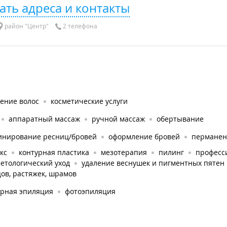
ать адреса и контакты
район "Центр"
2 телефона
ение волос
косметические услуги
аппаратный массаж
ручной массаж
обертывание
инирование ресниц/бровей
оформление бровей
перманен
кс
контурная пластика
мезотерапия
пилинг
професс
етологический уход
удаление веснушек и пигментных пятен
ов, растяжек, шрамов
ерная эпиляция
фотоэпиляция