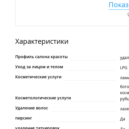
Показ
Характеристики
Профиль салона красоты
удал
Уход за лицом и телом
LPG
Косметические услуги
лам
бото
косм
Косметологические услуги
рубц
Удаление волос
лаз
пирсинг
Да
удаление татуировок
Да