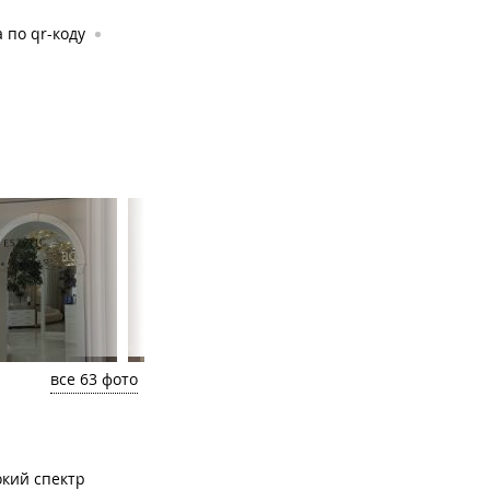
 по qr-коду
все 63 фото
кий спектр