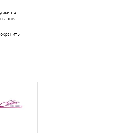
дики по
тология,
сохранить
.