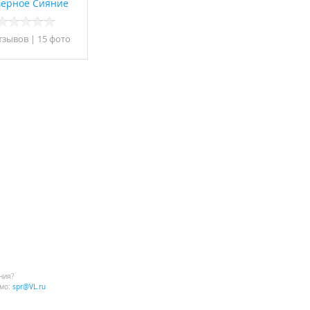
верное Сияние
тзывов
|
15 фото
ния?
мо:
spr@VL.ru