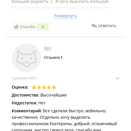
большая редкость. ) . Я хочу выразить большую
благодарность менеджеру Анне! Хочу пожелать
больших успехов Анне! В Находке это единственное
Развернуть
круинговое агенство "Нужные люди" которое
ответить
Спасибо
4
работает честно и оплата по факту.
Egor
Отзывов
1
3 декабря 2022 г.
Оценка:
Достоинства:
Высочайшие
Недостатки:
Нет
Комментарий:
Все сделали быстро, мобильно,
качественно. Отдельно хочу выделить
профессионализм Екатерины, добрый, отзывчивый
сотрудник, мастер своего дела, спасибо вам