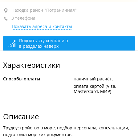
Находка, район "Пограничная", ул. Пограничная, 6
Находка район "Пограничная"
3 телефона
оф. 414
Показать адреса и контакты
+7 952 080-99-58
+7 952 080-90-75
Поднять эту компанию
в разделах наверх
+7 924 225-50-34
сегодня закрыто
Характеристики
Способы оплаты
наличный расчёт
оплата картой (Visa,
MasterCard, МИР)
Описание
Трудоустройство в море, подбор персонала, консультации,
подготовка морских документов.