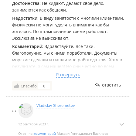
Достоинства:
Не кидают, делают своё дело,
занимаются как обещали.
Недостатки:
В виду занятости с многими клиентами,
физически не могут уделять внимания как бы
хотелось. По штампованной схеме работают.
Эксклюзив не выискивают.
Комментарий:
Здравствуйте. Всё таки,
благополучно, мы с ними поработали. Документы
морские сделали и нашли мне работодателя. Хотя в
результате, я сам нашёл! Но они честно во всём
помогали и делали свои предложения. Просто, они
Развернуть
не устроили меня по условиям и цене заработка
ответить
Спасибо
0
будущего. История моя трудная была! Ушёл из
профессии, 50 лет. Проработал на высоте.
Промальпинист эксперт. Прошёл дистанционно
Vladislav Sheremetev
обучение здесь. Не кинули! Сейчас, в этом
опасность есть. Многие обещают, деньги берут... и
никого! Знаете... Так вот... эти всё сделали. Получил
12 сентября 2023 г.
Мотрос - Обработчик. Все документы в толк пошли,
так как устроили будущего работодателя. Помогли
Ответ на
комментарий
Михаил Геннадьевич Васильев