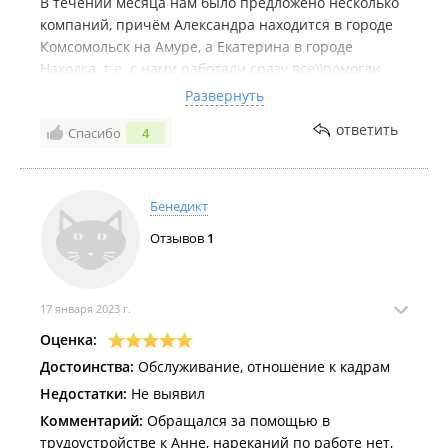
В течении месяца нам было предложено несколько
компаний, причём Александра находится в городе
Комсомольск на Амуре, а Екатерина в городе
Находка, т.е. с нами работали сразу все))помогли
выбрать лучшую и супруг ушёл в море. До этого 7
Развернуть
месяцев искали работу, ничего подходящего не
ответить
Спасибо
4
нашли. А здесь оперативно трудоустроили в
хорошую компанию на хороший пароход.
Рекомендую однозначно. Девочки профессионалы в
своём деле. Кстати, оплату с нас взяли
Бенедикт
исключительно ПОСЛЕ посадки супруга на пароход.
Отзывов
1
Жирная 5 из 5. Процветания и благодарных
клиентов девочкам.
17 января 2023 г.
Оценка:
Достоинства:
Обслуживание, отношение к кадрам
Недостатки:
Не выявил
Комментарий:
Обращался за помощью в
трудоустройстве к Анне, нареканий по работе нет,