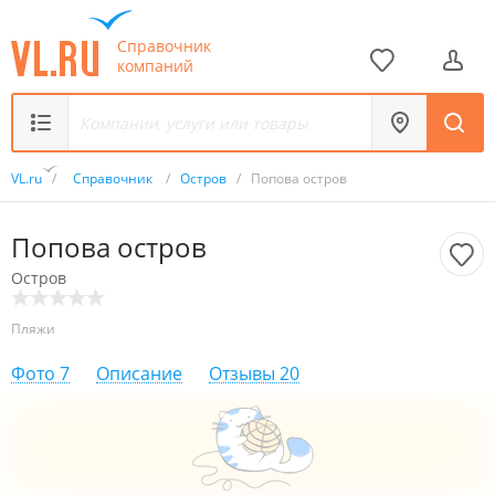
Справочник
компаний
VL.ru
/
Справочник
/
Остров
/
Попова остров
Попова остров
Остров
Пляжи
Фото
7
Описание
Отзывы
20