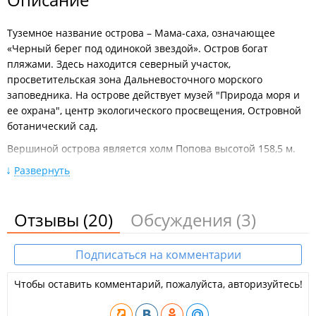
Туземное название острова – Мама-саха, означающее
«Черный берег под одинокой звездой». Остров богат
пляжами. Здесь находится северный участок,
просветительская зона Дальневосточного морского
заповедника. На острове действует музей "Природа моря и
ее охрана", центр экологического просвещения, Островной
ботанический сад.
Вершиной острова является холм Попова высотой 158,5 м.
Остров Попова расположен почти в самом центре залива
Развернуть
Петра Великого, на гребне подводной возвышенности, семь
километров в длину. Поверхность гористая, но горы
невысокие, сглаженные, покрытые лесом. Береговая линия
Отзывы
(20)
Обсуждения
(3)
представлена песчаными и галечными пляжами,
чередующимися со скалистыми обрывами. На острове есть
Подписаться на комментарии
два поселка - Старк и Попова.
Палатки удобнее всего ставить в районе мыса Дараган и на
Чтобы оставить комментарий, пожалуйста, авторизуйтесь!
юге, в бухте Пограничной. Есть хорошие площадки в
проливе Старка и на западном побережье острова. Бухта