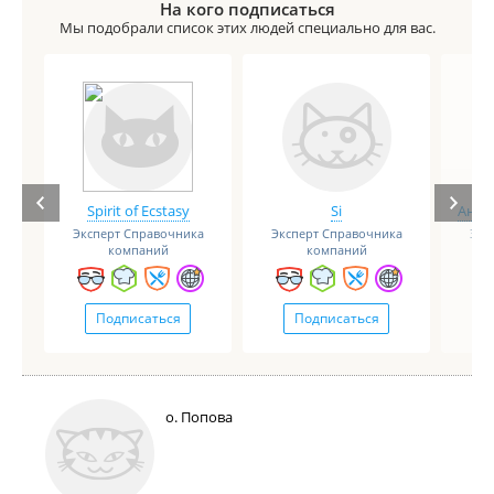
На кого подписаться
Мы подобрали список этих людей специально для вас.
Spirit of Ecstasy
Si
Анге
Эксперт Справочника
Эксперт Справочника
Экс
компаний
компаний
Подписаться
Подписаться
о. Попова