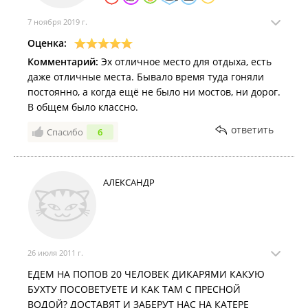
Купаться в Приморье разрешили в 29 местах.
7 ноября 2019 г.
Из Владивостока на остров Попова снова начала ходить
Оценка:
грузовая баржа​.
Комментарий:
Эх отличное место для отдыха, есть
Во Владивостоке из-за непогоды остров Попова временно
даже отличные места. Бывало время туда гоняли
остался без сообщения с материком​.
постоянно, а когда ещё не было ни мостов, ни дорог.
В общем было классно.
2025 год
ответить
Спасибо
6
Как добраться из Владивостока до ближайших островов по
морю и сколько это стоит
.
Жители Попова остались без муниципальных рейсов на
АЛЕКСАНДР
барже до Русского острова
.
2024 год
На острове Попова монтируют новую вышку сотовой связи.
Заповедный пляж острова Попова откроют для туристов с 15
26 июля 2011 г.
июня
.
ЕДЕМ НА ПОПОВ 20 ЧЕЛОВЕК ДИКАРЯМИ КАКУЮ
БУХТУ ПОСОВЕТУЕТЕ И КАК ТАМ С ПРЕСНОЙ
Белые маки уже распустились на берегу острова Попова
.
ВОДОЙ? ДОСТАВЯТ И ЗАБЕРУТ НАС НА КАТЕРЕ