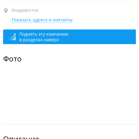
Владивосток
Владивосток
Показать адреса и контакты
Поднять эту компанию
в разделах наверх
Фото
Описание