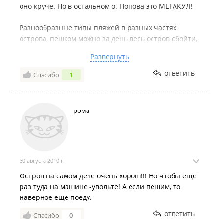
оно круче. Но в остальном о. Попова это МЕГАКУЛ!
Разнообразные типы пляжей в разных частях
острова, пешком можно за день весь остров обойти,
уютный остров, родной, и грибы можно в лесу
Развернуть
собирать и нет духоты этой владивостокской жуткой
даже под палящим солнцем в 12 часов дня. Рад за
ответить
Спасибо
1
тех кому посчастливилось этим летом. А то что
трудности есть с паромом, ну так надо немножко
усилий то приложить, чтобы в рай попасть.
рома
30 августа 2010 г.
Остров на самом деле очень хорош!!! Но чтобы еще
раз туда на машине -увольте! А если пешим, то
наверное еще поеду.
ответить
Спасибо
0