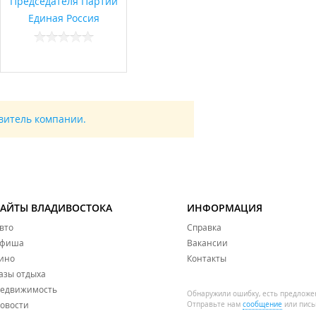
Председателя Партии
Единая Россия
авитель компании.
САЙТЫ ВЛАДИВОСТОКА
ИНФОРМАЦИЯ
вто
Справка
фиша
Вакансии
ино
Контакты
азы отдыха
едвижимость
Обнаружили ошибку, есть предложе
овости
Отправьте нам
сообщение
или пись