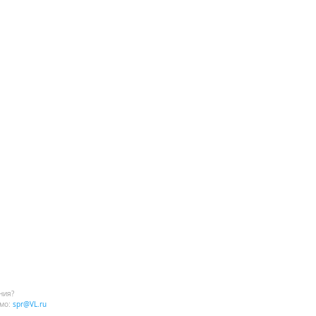
ния?
мо:
spr@VL.ru