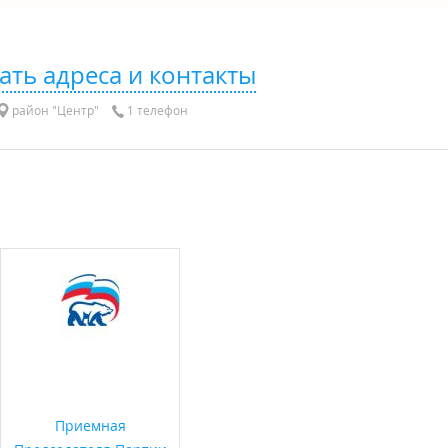
ать адреса и контакты
район "Центр"
1 телефон
Приемная