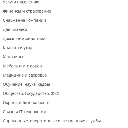
Услуги населению
укомплектованы необходимым оборудованием. В
гостиничных корпусах № 2.7 комплекса зданий малый Аякс и
Финансы и страхование
8.1 оборудованы профессиональные прачечные
Снабжение компаний
самообслуживания, кроме того, во всех гостиничных
корпусах кампуса имеются дополнительные бытовые
Для бизнеса
стиральные машины, гладильные комнаты. На стойке
Домашние животные
ресепшн можно взять в пользование утюг.
Красота и уход
Новости:
2025 год
Магазины
В общежитии ДВФУ вызывали пожарных из-за замкнувшей
Мебель и интерьер
розетки.
Медицина и здоровье
Сильный ветер сорвал облицовку со здания общежития
Обучение, наука, кадры
ДВФУ на острове Русском.
Общество, Государство, ЖКХ
В центре Владивостока потушили горящий мусор у стен
общежития – людей эвакуировали.
Охрана и безопасность
Новые общежития в ДВФУ построят к 2027 году.
Связь и IT технологии
Справочные, оперативные и экстренные службы