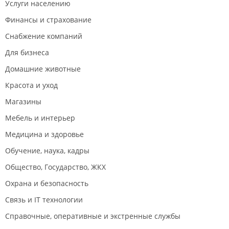
Услуги населению
укомплектованы необходимым оборудованием. В
гостиничных корпусах № 2.7 комплекса зданий малый Аякс и
Финансы и страхование
8.1 оборудованы профессиональные прачечные
Снабжение компаний
самообслуживания, кроме того, во всех гостиничных
корпусах кампуса имеются дополнительные бытовые
Для бизнеса
стиральные машины, гладильные комнаты. На стойке
Домашние животные
ресепшн можно взять в пользование утюг.
Красота и уход
Новости:
2025 год
Магазины
В общежитии ДВФУ вызывали пожарных из-за замкнувшей
Мебель и интерьер
розетки.
Медицина и здоровье
Сильный ветер сорвал облицовку со здания общежития
Обучение, наука, кадры
ДВФУ на острове Русском.
Общество, Государство, ЖКХ
В центре Владивостока потушили горящий мусор у стен
общежития – людей эвакуировали.
Охрана и безопасность
Новые общежития в ДВФУ построят к 2027 году.
Связь и IT технологии
Справочные, оперативные и экстренные службы