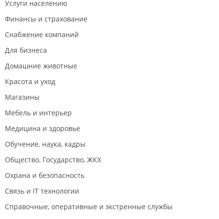
Услуги населению
укомплектованы необходимым оборудованием. В
гостиничных корпусах № 2.7 комплекса зданий малый Аякс и
Финансы и страхование
8.1 оборудованы профессиональные прачечные
Снабжение компаний
самообслуживания, кроме того, во всех гостиничных
корпусах кампуса имеются дополнительные бытовые
Для бизнеса
стиральные машины, гладильные комнаты. На стойке
Домашние животные
ресепшн можно взять в пользование утюг.
Красота и уход
Новости:
2025 год
Магазины
В общежитии ДВФУ вызывали пожарных из-за замкнувшей
Мебель и интерьер
розетки.
Медицина и здоровье
Сильный ветер сорвал облицовку со здания общежития
Обучение, наука, кадры
ДВФУ на острове Русском.
Общество, Государство, ЖКХ
В центре Владивостока потушили горящий мусор у стен
общежития – людей эвакуировали.
Охрана и безопасность
Новые общежития в ДВФУ построят к 2027 году.
Связь и IT технологии
Справочные, оперативные и экстренные службы