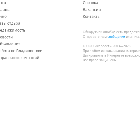
вто
Справка
фиша
Вакансии
ино
Контакты
азы отдыха
едвижимость
Обнаружили ошибку, есть предложе
овости
Отправьте нам
сообщение
или пись
бъявления
© ООО «Фарпост», 2003—2026
абота во Владивостоке
При любом использовании материа
Цитирование в Интернете возможно
правочник компаний
Все права защищены.