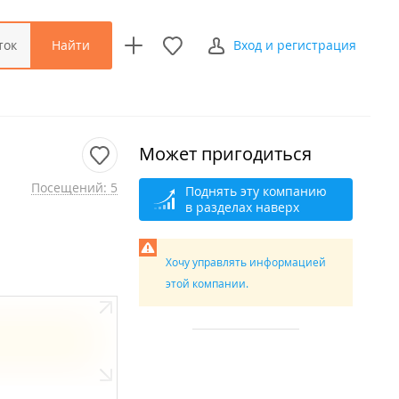
Найти
ток
Вход и регистрация
Может пригодиться
Посещений: 5
Поднять эту компанию
в разделах наверх
Хочу управлять информацией
этой компании.