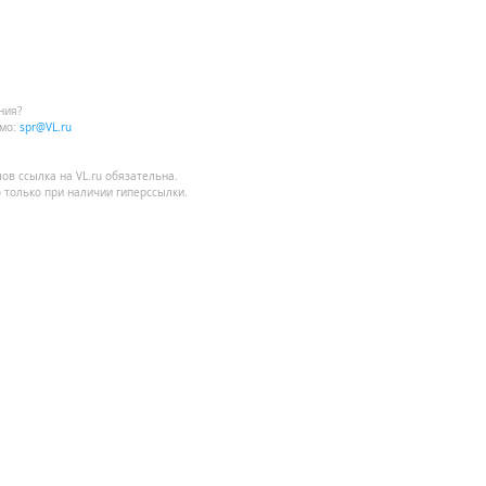
ния?
мо:
spr@VL.ru
лов
ссылка на VL.ru
обязательна.
 только при наличии гиперссылки.