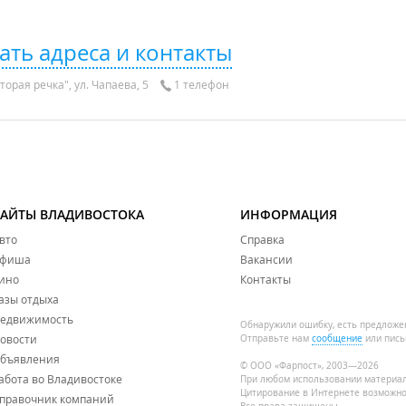
ать адреса и контакты
орая речка", ул. Чапаева, 5
1 телефон
САЙТЫ ВЛАДИВОСТОКА
ИНФОРМАЦИЯ
вто
Справка
фиша
Вакансии
ино
Контакты
азы отдыха
едвижимость
Обнаружили ошибку, есть предложе
овости
Отправьте нам
сообщение
или пись
бъявления
© ООО «Фарпост», 2003—2026
абота во Владивостоке
При любом использовании материа
Цитирование в Интернете возможно
правочник компаний