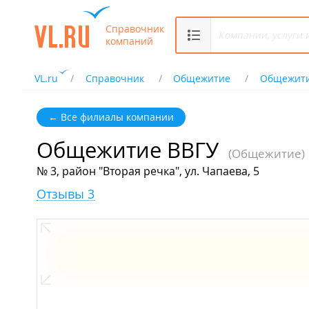
Справочник
компаний
VL.ru
Справочник
Общежитие
Общежити
← Все филиалы компании
Общежитие ВВГУ
(Общежитие)
№ 3, район "Вторая речка", ул. Чапаева, 5
Отзывы 3