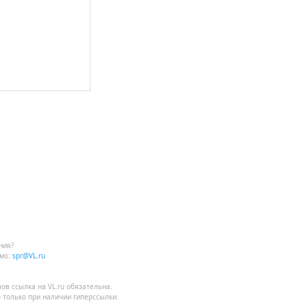
ния?
мо:
spr@VL.ru
лов
ссылка на VL.ru
обязательна.
 только при наличии гиперссылки.