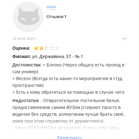
анон
Отзывов
1
23 июля 2024 г.
Оценка:
Филиал:
ул. Державина, 57 - № 1
Достоинства:
+ Близко (Через общагу есть проход в
сам универ)
+ Весело (Всегда есть какие-то мероприятия в студ
пространстве)
+ Есть к кому обратиться за помощью в случае чего
Недостатки:
- Отвратительное постельное бельё,
предоставляемое самим ВУЗом (стирают просто в
водичке без средств, аллергикам лучше брать своё,
имея при этом справочку от дерматолога)
- Мест КРИТИЧЕСКИ не хватает (Если у тебя одна
троечка и куча хороших оценок, заселяешься ты
Развернуть