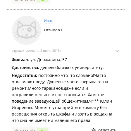
слюнях грубо говоря
Комментарий:
Если бы мне нужно было поступать
еще раз куда-либо, я точно не выбрала бы ВВГУ, не
Иван
верьте в байки что всех несовершеннолетних
Отзывов
1
заселяют, это далеко не так)
отредактировано 2 июня 2016 г.
Филиал:
ул. Державина, 57
Достоинства:
дешево.близко к университету.
Недостатки:
постоянно что -то сломано!Часто
отключают воду. Душевые часто закрывают на
ремонт.Много тараканов,даже если и
потравили,меньше их не становится.Хамское
поведение заведующей общежитием,Ч*** Юлии
Игоревны. Может с утра прийти в комнату без
разрешения открыть шкафы и лазить в вещах,на
что она не имеет ни малейшего права.
ответить