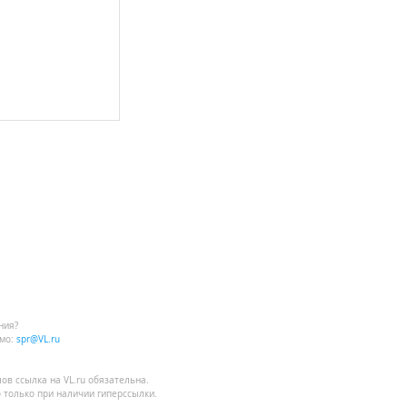
ния?
мо:
spr@VL.ru
лов
ссылка на VL.ru
обязательна.
 только при наличии гиперссылки.