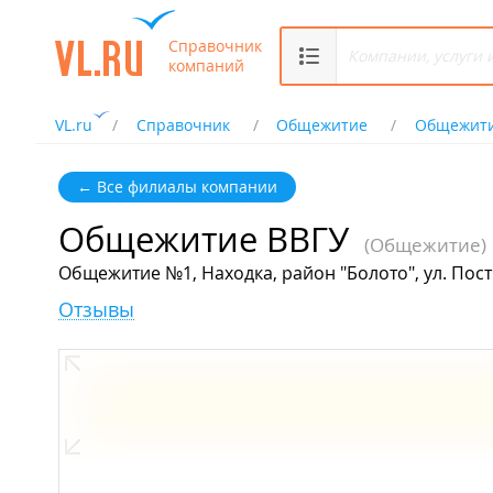
Справочник
компаний
VL.ru
Справочник
Общежитие
Общежити
← Все филиалы компании
Общежитие ВВГУ
(Общежитие)
Общежитие №1, Находка, район "Болото", ул. Пос
Отзывы