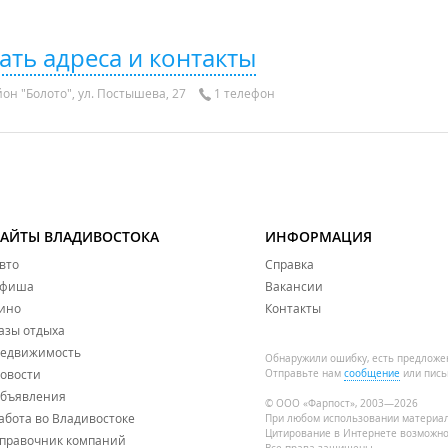
ать адреса и контакты
он "Болото", ул. Постышева, 27
1 телефон
САЙТЫ ВЛАДИВОСТОКА
ИНФОРМАЦИЯ
вто
Справка
фиша
Вакансии
ино
Контакты
азы отдыха
едвижимость
Обнаружили ошибку, есть предложе
овости
Отправьте нам
сообщение
или пись
бъявления
© ООО «Фарпост», 2003—2026
абота во Владивостоке
При любом использовании материа
Цитирование в Интернете возможно
правочник компаний