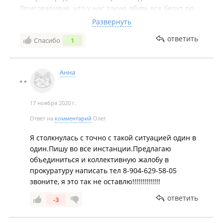
Приговаривая, что у нас такую обувь все берут по
несколько пар.... Через 4 дня.... Обувь просто
Развернуть
расползлась.... Естественно, увидев чек, На котором
ответить
Спасибо
1
мелким шрифтом написано, что обувь хранилась
неправильно...и может прийти в негодность ,а при
покупке тебе просто дают бумажку чтобы ты
Анна
расписался....понял, что меня просто кинули.
Написал претензию, но тишина....хотя обещали
перезвонить вечером. Кто сталкивался с такой же
17 ноября 2020 г.
ситуацией? Может стоит наказать
недобросовестных продавцов.... Очень печально,
Ответ на
комментарий
Олег
что в нашем городе вообще есть такой магазин.
Я столкнулась с точно с такой ситуацией один в
один.Пишу во все инстанции.Предлагаю
объединиться и коллективную жалобу в
прокуратуру написать тел 8-904-629-58-05
звоните, я это так не оставлю!!!!!!!!!!!!!!
ответить
-3