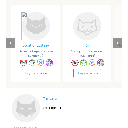
Spirit of Ecstasy
Si
Анге
Эксперт Справочника
Эксперт Справочника
Экс
компаний
компаний
Подписаться
Подписаться
Татьяна
Отзывов
1
27 апреля 2025 г.