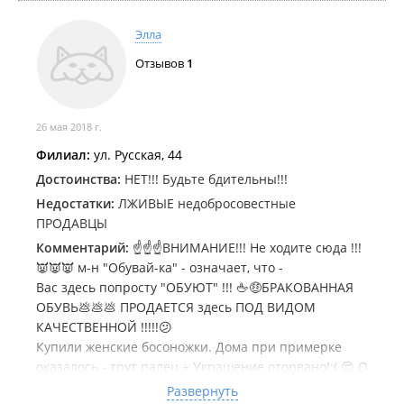
Элла
Отзывов
1
26 мая 2018 г.
Филиал:
ул. Русская, 44
Достоинства:
НЕТ!!! Будьте бдительны!!!
Недостатки:
ЛЖИВЫЕ недобросовестные
ПРОДАВЦЫ
Комментарий:
☝☝☝ВНИМАНИЕ!!! Не ходите сюда !!!
👿👿👿 м-н "Обувай-ка" - означает, что -
Вас здесь попросту "ОБУЮТ" !!! 🖕🤑БРАКОВАННАЯ
ОБУВЬ💩💩💩 ПРОДАЕТСЯ здесь ПОД ВИДОМ
КАЧЕСТВЕННОЙ !!!!!😕
Купили женские босоножки. Дома при примерке
оказалось - трут палец + Украшение оторвано!:( 😌 О
чем продавец НЕ сказал НИ слова при покупке!!!
Развернуть