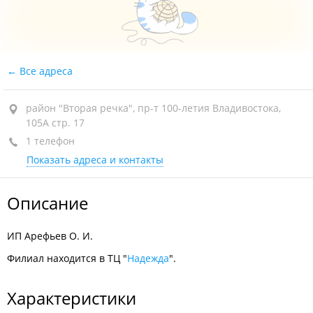
Все адреса
район "Вторая речка", пр-т 100-летия Владивостока,
105А стр. 17
1 телефон
Показать адреса и контакты
Описание
ИП Арефьев О. И.
Филиал находится в ТЦ "
Н
адежда
".
Характеристики