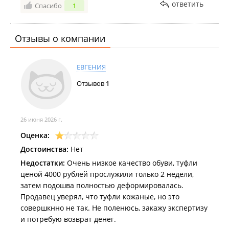
ответить
Спасибо
1
продавец выдал карту и не написал мою покупку, я
не знаю ваши правила, Заведующая магазина
обвинила меня, что неизвестно как эта карта
Отзывы о компании
попала ко мне, конфисковала ее и наговорила мне
кучу гадостей. Я пыталась ей объяснить, что моей
вины в этом нет и она должны извиниться за своих
ЕВГЕНИЯ
сотрудников,,но увы, в конечном итоге ушла с
Отзывов
1
отвратительным настроением.
Хотя думала приобрести еще одну пару обуви , но с
таким отношением со стороны заведующей
магазина пропало желание..Желание посещать ваш
26 июня 2026 г.
магазин пропало напрочь и другим не посоветую.
Оценка:
Дата посещения:
02,06,2017
Достоинства:
Нет
Недостатки:
Очень низкое качество обуви, туфли
ценой 4000 рублей прослужили только 2 недели,
затем подошва полностью деформировалась.
Продавец уверял, что туфли кожаные, но это
совершкнно не так. Не поленюсь, закажу экспертизу
и потребую возврат денег.