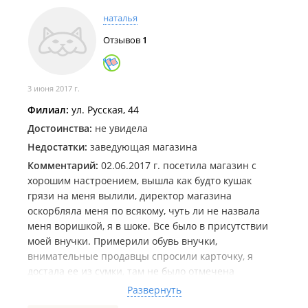
наталья
Отзывов
1
3 июня 2017 г.
Филиал:
ул. Русская, 44
Достоинства:
не увидела
Недостатки:
заведующая магазина
Комментарий:
02.06.2017 г. посетила магазин с
хорошим настроением, вышла как будто кушак
грязи на меня вылили, директор магазина
оскорбляла меня по всякому, чуть ли не назвала
меня воришкой, я в шоке. Все было в присутствии
моей внучки. Примерили обувь внучки,
внимательные продавцы спросили карточку, я
достала ее из сумки, там не было отмечена
предыдущая покупка, я объяснила что в марте
Развернуть
2017г. покупала полусопожки по цене 4680руб.