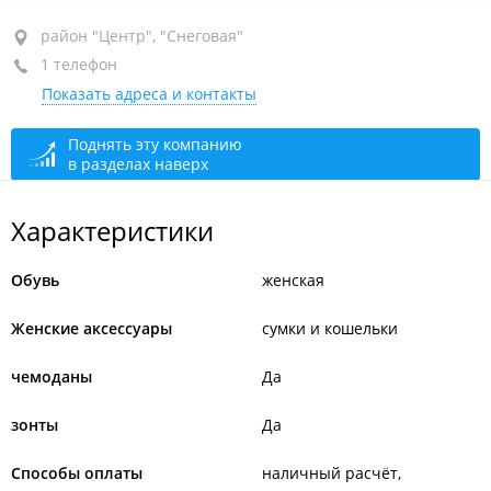
район "Центр", ул. Светланская, 29 стр. 1
район "Центр", "Снеговая"
1 телефон
ТК "Центральный", пав. 417а
Показать адреса и контакты
открыто: 10:00–20:00
Поднять эту компанию
в разделах наверх
Характеристики
Обувь
женская
Женские аксессуары
сумки и кошельки
чемоданы
Да
зонты
Да
Способы оплаты
наличный расчёт