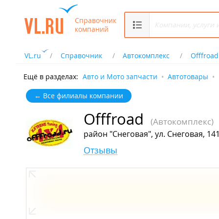
Справочник
компаний
VL.ru
Справочник
Автокомплекс
Offfroad
Ещё в разделах:
Авто и Мото запчасти
Автотовары
← Все филиалы компании
Offfroad
(Автокомплекс)
район "Снеговая", ул. Снеговая, 14
Отзывы