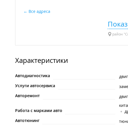
Все адреса
Показ
район "Сн
Характеристики
Автодиагностика
дви
Услуги автосервиса
зам
Авторемонт
дви
кит
Работа с марками авто
д
Автотюнинг
тюни