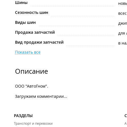
Шины
нов
Сезонность шин
все
Виды шин
джи
Продажа запчастей
для
Вид продажи запчастей
в н
Показать все
Описание
ООО "АвтоГном".
Загружаем комментарии...
РАЗДЕЛЫ
Транспорт и перевозки
А