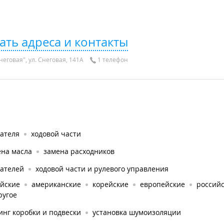
ать адреса и контакты
еговая", ул. Снеговая, 141А
1 телефон
гателя
ходовой части
ена масла
замена расходников
гателей
ходовой части и рулевого управления
айские
американские
корейские
европейские
россий
ругое
нг коробки и подвески
установка шумоизоляции