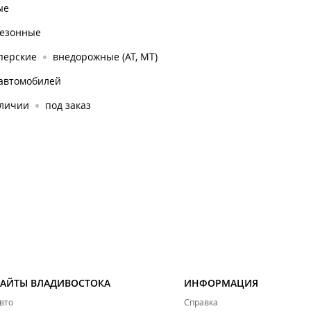
ые
сезонные
перские
внедорожные (AT, MT)
 автомобилей
аличии
под заказ
САЙТЫ ВЛАДИВОСТОКА
ИНФОРМАЦИЯ
вто
Справка