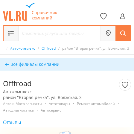
Справочник
компаний
ик
/
Автокомплекс
/
Offfroad
/
район "Вторая речка", ул. Волжская, 3
Все филиалы компании
Offfroad
Автокомплекс
район "Вторая речка", ул. Волжская, 3
Авто и Мото запчасти
•
Автотовары
•
Ремонт автомобилей
•
Автодиагностика
•
Автосервис
Отзывы