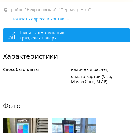
район "Некрасовская", пр-т Красного Знамени, 57
район "Некрасовская", "Первая речка"
Показать адреса и контакты
круглосуточно
Поднять эту компанию
в разделах наверх
Характеристики
Способы оплаты
наличный расчёт
оплата картой (Visa,
MasterCard, МИР)
Фото