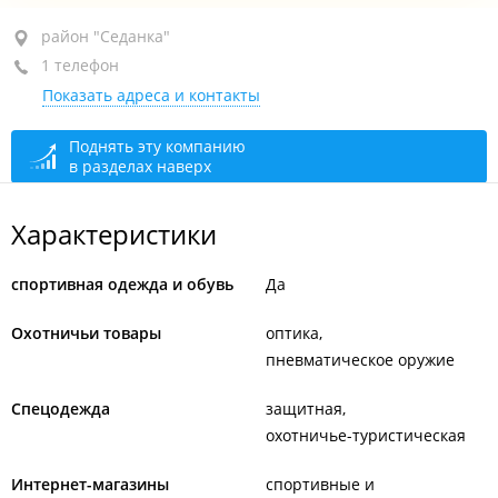
район "Седанка", ул. Полетаева, 6Д
район "Седанка"
1 телефон
ТРК "Седанка Сити", -1-й этаж
Показать адреса и контакты
+7 994 000-96-37
открыто: 10:00–21:00
Поднять эту компанию
в разделах наверх
Характеристики
спортивная одежда и обувь
Да
Охотничьи товары
оптика
пневматическое оружие
Спецодежда
защитная
охотничье-туристическая
Интернет-магазины
спортивные и