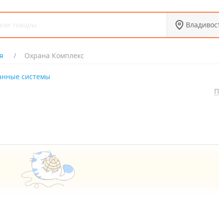
Владивос
я
Охрана Комплекс
анные системы
П