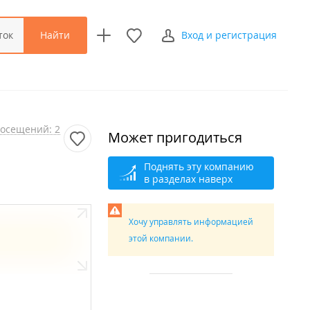
Найти
ток
Вход и регистрация
осещений: 2
Может пригодиться
Поднять эту компанию
в разделах наверх
Хочу управлять информацией
этой компании.