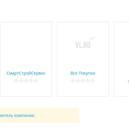
СмартСтройСервис
Все Покупки
авитель компании.