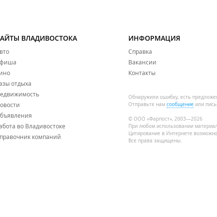
САЙТЫ ВЛАДИВОСТОКА
ИНФОРМАЦИЯ
вто
Справка
фиша
Вакансии
ино
Контакты
азы отдыха
едвижимость
Обнаружили ошибку, есть предложе
овости
Отправьте нам
сообщение
или пись
бъявления
© ООО «Фарпост», 2003—2026
абота во Владивостоке
При любом использовании материа
Цитирование в Интернете возможно
правочник компаний
Все права защищены.