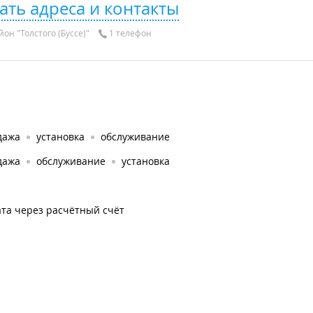
ать адреса и контакты
он "Толстого (Буссе)"
1 телефон
дажа
установка
обслуживание
дажа
обслуживание
установка
та через расчётный счёт