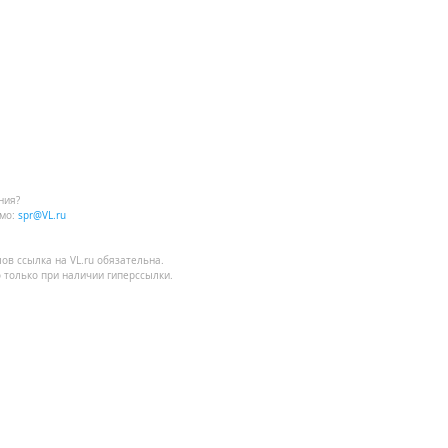
ния?
мо:
spr@VL.ru
лов
ссылка на VL.ru
обязательна.
 только при наличии гиперссылки.