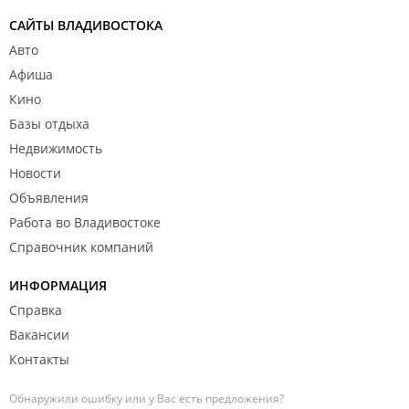
Ассоциация Проектных организаций "Стройспецпроект"
САЙТЫ ВЛАДИВОСТОКА
СРО-П-153-30032010.
Авто
Афиша
Кино
Базы отдыха
Недвижимость
Новости
Объявления
Работа во Владивостоке
Справочник компаний
ИНФОРМАЦИЯ
Справка
Вакансии
Контакты
Обнаружили ошибку или у Вас есть предложения?