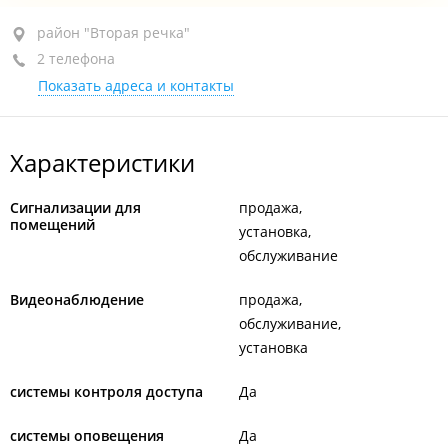
район "Вторая речка", ул. Кирова, 23
район "Вторая речка"
2 телефона
оф. 213
Показать адреса и контакты
+7 (423) 278-34-98
+7 994 018-02-90
Характеристики
открыто: 09:00–17:00
Сигнализации для
продажа
помещений
установка
обслуживание
Видеонаблюдение
продажа
обслуживание
установка
системы контроля доступа
Да
системы оповещения
Да