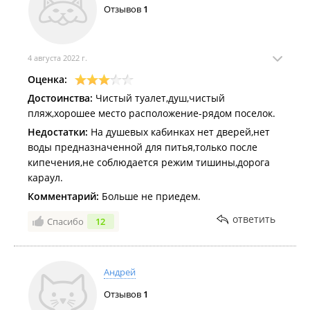
Отзывов
1
4 августа 2022 г.
Оценка:
Достоинства:
Чистый туалет,душ,чистый
пляж,хорошее место расположение-рядом поселок.
Недостатки:
На душевых кабинках нет дверей,нет
воды предназначенной для питья,только после
кипечения,не соблюдается режим тишины,дорога
караул.
Комментарий:
Больше не приедем.
ответить
Спасибо
12
Андрей
Отзывов
1