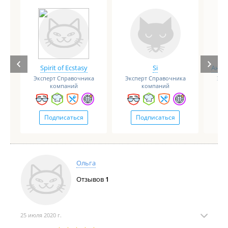
Spirit of Ecstasy
Si
Анге
Эксперт Справочника
Эксперт Справочника
Экс
компаний
компаний
Подписаться
Подписаться
Ольга
Отзывов
1
25 июля 2020 г.