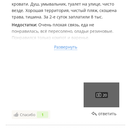
кровати. Душ, умывальник, туалет на улице, чисто
ИП Голота Э. А.
везде. Хорошая территория, чистый пляж, скошена
трава, тишина. За 2-е суток заплатили 8 тыс.
Недостатки:
Очень плохая связь, еда не
понравилась, всё пересолено, оладьи резиновые.
Понравился только компот и варенье.
Комментарий:
Хорошо отдохнули, персонал
Развернуть
приветливый. С базы можно выезжать в посёлок
или просто гулять, для этого выдаётся пропуск.
Думаю приедем ещё, только нужно иметь запас
бензина на дальнюю дорогу, но это просто
размышления. Без претензий к персоналу.
ответить
Спасибо
1