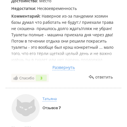
Достоинства:
Место
Недостатки:
Несвоевременность
Комментарий:
Наверное из-за пандемии хозяин
базы думал что работать не будут:/ приехали трава
не скошена- пришлось долго ждать!пляж не убран!
Туалеты полные - машина приехала дня через два!
Потом в течении отдыха они решили покрасить
туалеты - это вообще был крэш конкретный ... мало
того, что его тёрли щеткой целый день и не важно
идёшь ты в туалет или нет парень продолжал
Шеркать его:-// а на следующий день его вообще
Развернуть
покрасили(с тем учетом что туалет состоит из 4
ответить
Спасибо
3
кабинок и он единственный селевой стороны) и я
испортила не один костюм в краске - спасибо
большое!) и соседи в этом году попались шумные
как никогда, что с одной, что с другой стороны
Татьяна
...раньше ездили с большим удовольствием но
Отзывов
7
больше желания ехать в такую Даль нет