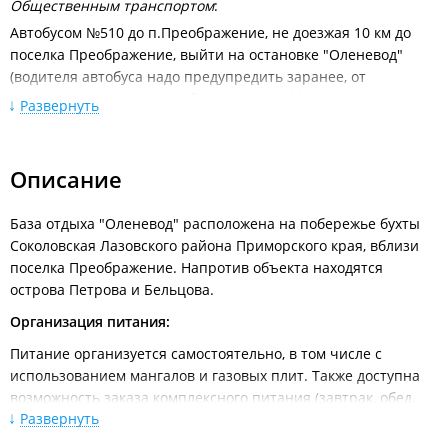
Общественным транспортом
:
Автобусом №510 до п.Преображение, не доезжая 10 км до
поселка Преображение, выйти на остановке "Оленевод"
(водителя автобуса надо предупредить заранее, от
остановки "Оленевод" до базы отдыха 100 метров).
Развернуть
Расписание движения междугородних автобусов от
автовокзала Владивосток
Описание
Личным автотранспортом:
По трассе Владивосток-Находка 60 км до Шкотово, после него
(через 5 км) поворот налево на Партизанск. Далее 80 км до
База отдыха "Оленевод" расположена на побережье бухты
п.Углекаменск, затем направо по основной дороге (она же
Соколовская Лазовского района Приморского края, вблизи
идет в Находку и в Партизанск), через 1,5км поворот налево
поселка Преображение. Напротив объекта находятся
(дорога на Лазо). Через 3,7км на развилке налево (затем
острова Петрова и Бельцова.
84км до п.Лазо). После поворот на п.Преображение.
Организация питания:
Питание организуется самостоятельно, в том числе с
использованием мангалов и газовых плит. Также доступна
возможность заказа комплексного питания (завтрак, обед,
Развернуть
ужин) в столовой на территории.