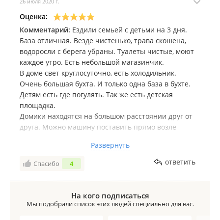
26 июля 2020 г.
Оценка:
Комментарий:
Ездили семьей с детьми на 3 дня.
База отличная. Везде чистенько, трава скошена,
водоросли с берега убраны. Туалеты чистые, моют
каждое утро. Есть небольшой магазинчик.
В доме свет круглосуточно, есть холодильник.
Очень большая бухта. И только одна база в бухте.
Детям есть где погулять. Так же есть детская
площадка.
Домики находятся на большом расстоянии друг от
друга. Можно машину поставить прямо возле
домика.
Развернуть
Ходили пешком в бухту Петрова. Идти недалеко,
вдоль красивого берега.
ответить
Спасибо
4
Базой остались очень довольны!
Видно, что с душой все делается!
Рекомендую!
На кого подписаться
Мы подобрали список этих людей специально для вас.