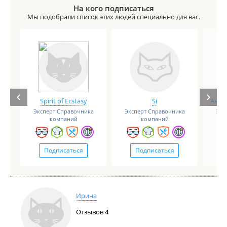
На кого подписаться
Мы подобрали список этих людей специально для вас.
Spirit of Ecstasy
Si
Анге
Эксперт Справочника
Эксперт Справочника
Экс
компаний
компаний
Подписаться
Подписаться
Ирина
Отзывов
4