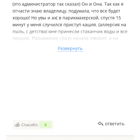
(это администратор так сказал) Он и Она. Так как я
отчасти знаю владелицу, подумала, что все будет
хорошо! Но увы и ах( в парикмахерской, спустя 15
минут у меня случился приступ кашля. (аллергия на
пыль, с детства) мне принесли стаканчик воды и все
прошло. Парикмахер сразу начала говорит, а не
больна ли я, а то у неё трое детей и ей нельзя их
Развернуть
заражать, она переживает за это (но не надевает
маску))) Итак... Ровный срез... На меня
израсходовали пол пульвилизатора воды, даже на
глаз, благо он не был накрашен. Но ровный срез так
и не вышел( дома откуда-то начали вылазить
длинные волоски, сама ножницами их отстригла.
Вообще ровный срез делают на оттяжку прядей, она
же ориентировался на пеньюар, в какой-то момент,
ей стала мешать салфетка вокруг шеи. Мне её
убрали, волосы сыпались за шею и потом пару
часов чесалась спина( в общем не пойду я более в
ответить
Спасибо
6
эту ПАРИКМАХЕРСКУЮ😂