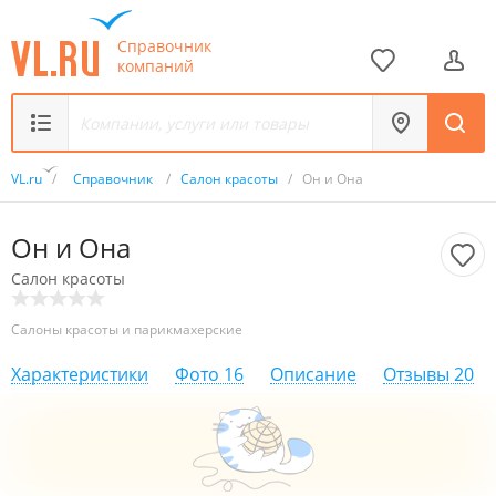
Справочник
компаний
VL.ru
/
Справочник
/
Салон красоты
/
Он и Она
Он и Она
Салон красоты
Салоны красоты и парикмахерские
Характеристики
Фото
16
Описание
Отзывы
20