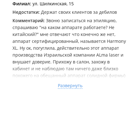
Филиал:
ул. Шилкинская, 15
Недостатки:
Держат своих клиентов за дебилов
Комментарий:
Звоню записаться на эпиляцию,
спрашиваю "на каком аппарате работаете? Не
китайский?" мне отвечают что конечно же нет,
аппарат сертифицированный, называется Harmony
XL. Ну ок, погуглила, действительно этот аппарат
производства Израильской компании ALma laser и
внушает доверие. Прихожу в салон, захожу в
кабинет и не наблюдаю там ничего даже близко
похожего на обещанный аппарат солидной фирмы)
Вместо него стоит топорное белое нечто "no name",
Развернуть
без каких-либо опознавательных знаков.
Спрашиваю рыжую женщину, делавшую процедуру,
а точно ли это аппарат HArmony XL, т.к. весьма
странно что на такой дорогостоящий аппарат
производитель не разместил наименование. Она
смотрит на какой-то шильдик сзади и говорит "ой ну
тут все стерлось, не видно уже" Понимаете да?)
Стерлось ) на сертифицированном аппарате за 5