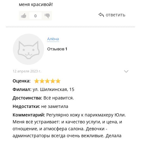
меня красивой!
краем, не всем так идет, но "вишенка на торте"....
это правая и левая сторона.... если посмотреть
ответить
0
прямо в лицо, то одна сторона короче другой
существенно прям на несколько сантиметров.
Стрижка не удалась, наревелась, настроение
Алёна
испорчено! Никому ваш салон не рекомендую!!!!
Таких некомпетентных мастеров нельзя вообще к
Отзывов
1
стрижкам допускать!
12 апреля 2023 г.
Оценка:
Филиал:
ул. Шилкинская, 15
Достоинства:
Всё нравится.
Недостатки:
не заметила
Комментарий:
Регулярно хожу к парикмахеру Юли.
Меня всё устраивает: и качество услуги, и цена, и
отношение, и атмосфера салона. Девочки -
администраторы всегда очень вежливые. Делала