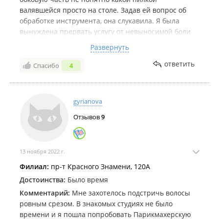
валявшейся просто на столе. Задав ей вопрос об
обработке инструмента, она слукавила. Я была
вынуждена прервать услугу от невыносимой боли
спилов моей ногтевой пластины. На что Татьяна
Развернуть
возмущенно спросила: "Что вам не нравится?". Я
спокойно объяснила причину, но мастер не
ответить
Спасибо
4
успокоилась еще и продолжала мне хамить пытаясь
оправдаться. Не советую к ней и близко подходить!
В этом салоне работают прекрасные мастера,
gyrianova
сколько здесь живу постоянно пользовалась их
Отзывов
9
услугами. Но этот инцидент просто вопиющий. Как
это чудо попало работать в такой хороший салон? К
Татьяне идти страшно! Останетесь без ногтей!
13 ноября 2022 г.
Филиал:
пр-т Красного Знамени, 120А
Достоинства:
Было время
Комментарий:
Мне захотелось подстричь волосы
ровным срезом. В знакомых студиях не было
времени и я пошла попробовать Парикмахерскую