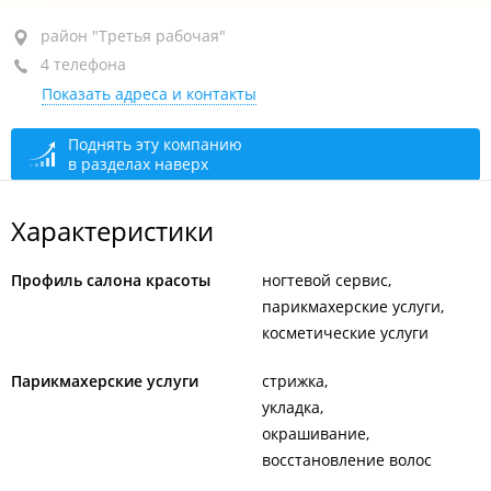
район "Третья рабочая", пр-т Красного Знамени,
район "Третья рабочая"
120А
4 телефона
Показать адреса и контакты
1-й этаж
+7 (423) 292-28-22
Поднять эту компанию
в разделах наверх
+7 908 992-28-22
закрыто, откроется в 10:00
Характеристики
Профиль салона красоты
ногтевой сервис
парикмахерские услуги
косметические услуги
Парикмахерские услуги
стрижка
укладка
окрашивание
восстановление волос