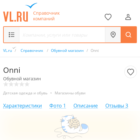
Справочник
компаний
VL.ru
/
Справочник
/
Обувной магазин
/
Onni
Onni
Обувной магазин
Детская одежда и обувь
•
Магазины обуви
Характеристики
Фото
1
Описание
Отзывы
3