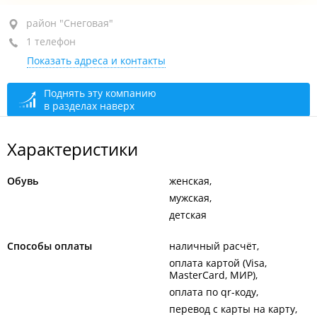
район "Снеговая", ул. Деревенская, 20 стр. 8
район "Снеговая"
1 телефон
пав. 8
Показать адреса и контакты
+7 950 298-89-81
сегодня закрыто
Поднять эту компанию
в разделах наверх
Характеристики
Обувь
женская
мужская
детская
Способы оплаты
наличный расчёт
оплата картой (Visa,
MasterCard, МИР)
оплата по qr-коду
перевод с карты на карту