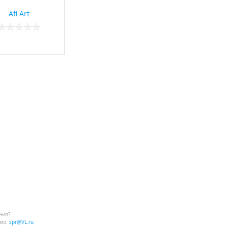
Afi Art
ния?
мо:
spr@VL.ru