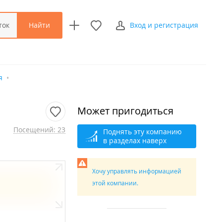
Найти
ток
Вход и регистрация
я
Может пригодиться
Посещений: 23
Поднять эту компанию
в разделах наверх
Хочу управлять информацией
этой компании.