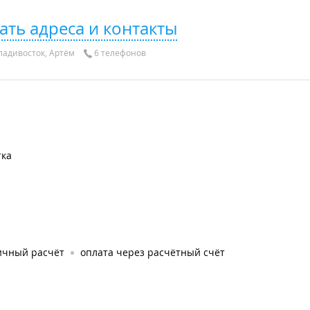
ать адреса и контакты
адивосток, Артём
6 телефонов
тка
а
ичный расчёт
оплата через расчётный счёт