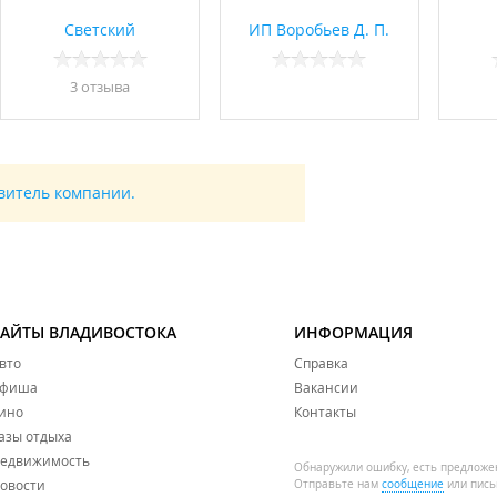
Светский
ИП Воробьев Д. П.
3 отзывa
авитель компании.
САЙТЫ ВЛАДИВОСТОКА
ИНФОРМАЦИЯ
вто
Справка
фиша
Вакансии
ино
Контакты
азы отдыха
едвижимость
Обнаружили ошибку, есть предложе
овости
Отправьте нам
сообщение
или пись