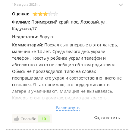
19 августа 2023 г.
При заезде в лагерь:
Оценка:
Медицинская справка (оформляется не ранее чем за 3
Филиал:
Приморский край, пос. Лозовый, ул.
дня до заезда);
Кадукова,17
Копия паспорта или свидетельства о рождении;
Путевка.
Недостатки:
Воруют.
Комментарий:
Поехал сын впервые в этот лагерь,
Трансфер:
мальчишке 14 лет. Средь белого дня, украли
Доставка ребёнка до лагеря и обратно осуществляется за
телефон. Тоесть у ребенка украли телефон и
дополнительную плату:
абсолютно никто не сообщил об этом родителям.
(Владивосток - Лагерь - Владивосток) уточняется отдельно;
Обыск не производился, типо на словах
поспрашивали кто украл и соответственно никто не
(Находка - Лагерь - Находка) уточняется отдельно.
сознался. Я так понимаю, это поддерживают в
Общественным транспортом:
лагере и умалчивают. Милиция не вызывалась.
Камеры стоят в домиках, видимо доя красоты.
Из Владивостока электропоездом Владивосток-
Думаю если бы у вожатого сперли телефон,
Тихоокеанская ст.Лозовый, далее пешком. Или автобусом
Развернуть
проблема бы решалась. Но так как это простой
№513 до Партизанска, далее на такси.
смертный, все пушено на саматек. Через 4 дня
ответить
Спасибо
10
Личным автотранспортом:
после пропажи моего ребенка со связи, я
дозвонилась до лагеря, на что ответили, мы за это
По трассе Владивосток-Находка до поворота на Партизанск