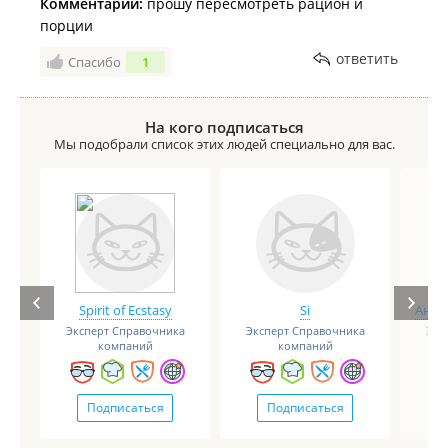
Комментарий:
прошу пересмотреть рацион и
порции
ответить
Спасибо
1
На кого подписаться
Мы подобрали список этих людей специально для вас.
Spirit of Ecstasy
Si
Анге
Эксперт Справочника
Эксперт Справочника
Экс
компаний
компаний
Подписаться
Подписаться