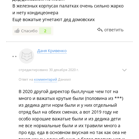
В железных корпусах палатках очень сильно жарко
и нету кондицеонера
Ещё вожатые угнетают дед домовских
ответить
Спасибо
2
Даня Кривенко
отредактировано 30 декабря 2020 г.
Ответ на
комментарий
Даниил
В 2020 другой директор был,лучше чем тот на
много и важатых крутые были (половина из ***)
из дедика дети норм были и у них отдельный
отряд был на обеих сменах, а вот 2019 году не
особо хорошие важатые были и из дедика дети
не все нормальные были и их травили много а
про еду, еда в основном вкусная но так как оеа не