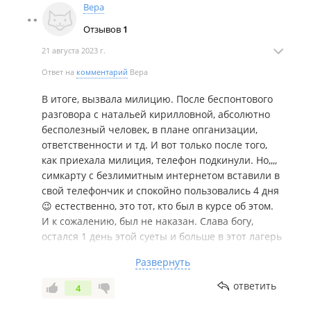
ответственности не несем. Интересно, правда. Если
Вера
(после Шкотово). Далее через Новую Москву, перевал
вы все таки решитесь там отдохнуть, у вас украдут
Серебряный до Казанки, здесь повернуть направо на
Отзывов
1
вещи и никто за это не несет никакой
Партизанск – 6 км. После города свернуть направо по
ответственности.
21 августа 2023 г.
указателю на Лозовый.
Ответ на
комментарий
Вера
Новости:
В итоге, вызвала милицию. После беспонтового
2024 год
разговора с натальей кирилловной, абсолютно
Владельцам подтопленного детского лагеря под
бесполезный человек, в плане опганизации,
Партизанском дали льготный кредит в 3 млн на
ответственности и тд. И вот только после того,
восстановление
.
как приехала милиция, телефон подкинули. Но,,,,
Затопленный лагерь под Партизанском, из которого на
симкарту с безлимитным интернетом вставили в
прошлой неделе эвакуировали детей, заработает в августе.
свой телефончик и спокойно пользовались 4 дня
😉 естественно, это тот, кто был в курсе об этом.
Под Партизанском 350 детей из лагеря эвакуировали на
И к сожалению, был не наказан. Слава богу,
лодках в ПВР.
остался 1 день этой суеты и больше в этот лагерь
мы не поедем. В плане всего, ему понравилось,
Развернуть
сказать плохого и сказать нечего, учитывая. Что
дети домашние и гурманы, сыну не понравилось,
ответить
4
как кормят, но... это личные привелегии. На счет