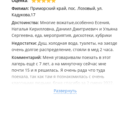
Оценка:
Филиал:
Приморский край, пос. Лозовый, ул.
Кадукова,17
Достоинства:
Многие вожатые,особенно Есения,
Наталья Кирилловна, Даниил Дмитриевич и Ульяна
Сергеевна, еда, мероприятия, дискотеки, кубрики
Недостатки:
Душ, холодная вода, туалеты, на заезде
очень долгое распределение, стояли в мед 2 часа.
Комментарий:
Меня уговаривалм поехать в этот
лагерь ещё с 7 лет, а на минуточку сейчас мне
почти 15 и я решилась. Я очень рада что туда
поехала, так как там я познакомилась с очень
классными людьми, боже спасибо за 2 смену 2022,
это было незабываемо.
Развернуть
Спасибо всем за эту смену. Также я была и на 3
смене, но она мне показалась скучной и не совсем
интересной, там я не нашла друзей, но зато
общалась со многими вожатыми. 2 смена 2022 в 🫀
❤
Р.s надеюсь меня никто не засрет, что я выложила