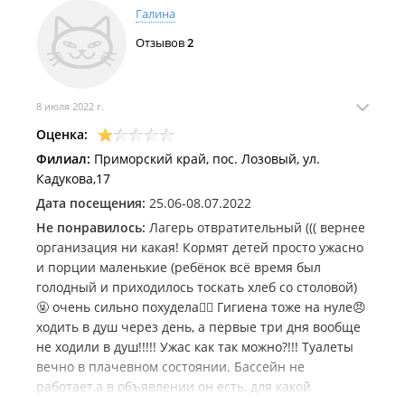
Галина
Отзывов
2
8 июля 2022 г.
Оценка:
Филиал:
Приморский край, пос. Лозовый, ул.
Кадукова,17
Дата посещения:
25.06-08.07.2022
Не понравилось:
Лагерь отвратительный ((( вернее
организация ни какая! Кормят детей просто ужасно
и порции маленькие (ребёнок всё время был
голодный и приходилось тоскать хлеб со столовой)
🤬 очень сильно похудела🤦‍♀️ Гигиена тоже на нуле😠
ходить в душ через день, а первые три дня вообще
не ходили в душ!!!!! Ужас как так можно?!!! Туалеты
вечно в плачевном состоянии. Бассейн не
работает,а в объявлении он есть, для какой