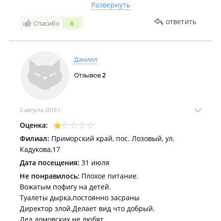
Развернуть
Комментарий:
Я пишу этот комментарий 28 июня
ответить
Спасибо
6
на 3 день смены, возможно что то изменится, очень
хочу поехать на 3 смену с 11 июля, но если будет
ещё хуже, то вряд-ли поеду
Даниил
Отзывов
2
2 августа 2019 г.
Оценка:
Филиал:
Приморский край, пос. Лозовый, ул.
Кадукова,17
Дата посещения:
31 июля
Не понравилось:
Плохое питание.
Вожатым пофигу на детей.
Туалеты дырка,постоянно засраны
Директор злой.Делает вид что добрый.
Дед домовских не любят