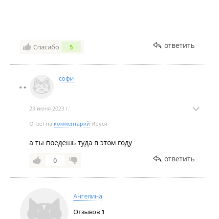
эти фотки🥲
ответить
Спасибо
5
софи
23 июня 2023 г.
Ответ на
комментарий
Ируся
а ты поедешь туда в этом году
ответить
0
Ангелина
Отзывов
1