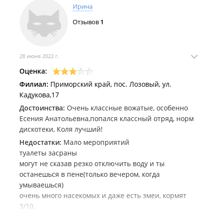
Ирина
Отзывов
1
28 июня 2022 г.
Оценка:
Филиал:
Приморский край, пос. Лозовый, ул.
Кадукова,17
Достоинства:
Очень классные вожатые, особенно
Есения Анатольевна,попался классный отряд, норм
дискотеки, Коля лучший!
Недостатки:
Мало мероприятий
туалеты засраны
могут не сказав резко отключить воду и ты
останешься в пене(только вечером, когда
умываешься)
очень много насекомых и даже есть змеи, кормят
3/10,
девочки моется совместно, мальчики хз