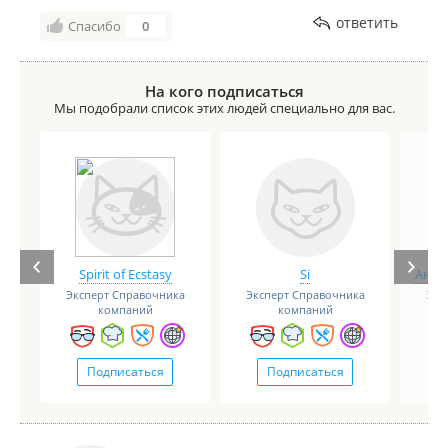
ответить
Спасибо
0
На кого подписаться
Мы подобрали список этих людей специально для вас.
Spirit of Ecstasy
Si
Анге
Эксперт Справочника
Эксперт Справочника
Экс
компаний
компаний
Подписаться
Подписаться