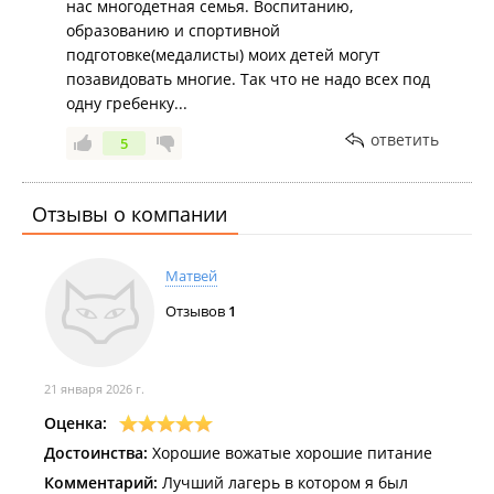
мягко говоря, не совсем адекватные) и детей
нас многодетная семья. Воспитанию,
малообеспеченных/многодетных и пр. Многие
образованию и спортивной
скажут - ну что вы хотите, бесплатно поехали еще и
подготовке(медалисты) моих детей могут
возмущаетесь. Но я из своей небольшой зарплаты
позавидовать многие. Так что не надо всех под
исправно плачу налоги, возможности купить
одну гребенку...
путевку у меня пока нет. Но не пойму - все пущено
ответить
5
на самотек из-за того, что смена "социальная"?
Отзывы о компании
Матвей
Отзывов
1
21 января 2026 г.
Оценка:
Достоинства:
Хорошие вожатые хорошие питание
Комментарий:
Лучший лагерь в котором я был