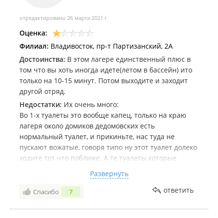
Паспорт одного из родителей;
Свидетельство о рождении или паспорт ребенка.
отредактировано 26 марта 2021 г.
При заезде в лагерь:
Оценка:
Медицинская справка (оформляется не ранее чем за 3
Филиал:
Владивосток, пр-т Партизанский, 2А
дня до заезда);
Копия паспорта или свидетельства о рождении;
Достоинства:
В этом лагере единственный плюс в
Путевка.
том что вы хоть иногда идете(летом в бассейн) ито
только на 10-15 минут. Потом выходите и заходит
Трансфер:
другой отряд.
Доставка ребёнка до лагеря и обратно осуществляется за
Недостатки:
Их очень много:
дополнительную плату:
Во 1-х туалеты это вообще капец, только на краю
(Владивосток - Лагерь - Владивосток) уточняется отдельно;
лагеря около домиков дедомовских есть
нормальный туалет, и прикиньте, нас туда не
(Находка - Лагерь - Находка) уточняется отдельно.
пускают вожатые, говоря типо ну этот туалет долеко
Общественным транспортом:
ходите тот что поближе. А те туалеты которые
рядом с нами это засраная дырка в которую часто
Из Владивостока электропоездом Владивосток-
Развернуть
дети телефон роняют и все потому что достать его
Тихоокеанская ст.Лозовый, далее пешком. Или автобусом
невозможно, поэтому лучше ходить в туалет без
ответить
Спасибо
7
№513 до Партизанска, далее на такси.
телефона. И я такой странный (не знаю почему) но
Личным автотранспортом:
мне каждую ночь приспичивает по маленькому и