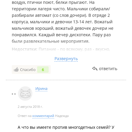
воздух, птички поют, белки прыгают. На
территории лагеря чисто. Мальчики собирали/
разбирали автомат (со слов дочери). В отряде 2
корпуса, мальчики и девочки 13-14 лет. Вожатый
мальчиков хороший, вожатый девочек дочери не
понравился. Каждый вечер дискотеки. Пару раз
были развлекательные мероприятия.
Недостатки:
Питание - по всякому, раз - вкусно,
другой раз нет. Дают салаты, на ужин - яблоко.
Развернуть
Ребенок попал в 4 отряд- в корпусе 18 кроватей,
старые, скрипучие двухъярусные. На мой взгляд -
ответить
Спасибо
6
тесновато. Дети предоставлены сами себе большую
часть времени. Развлечений мало, в мастерской
занимались всего 1 раз. Обещали напомнить
Ирина
бассейн, но пока его не дождались, хотя уже третий
день жаркая погода.
2 августа 2018 г.
Каждый вечер - обыск. (Хотя спрятанные сигареты
так и не нашли). В нашем отряде 2 девочки курят:(
Ответ на
комментарий
Надежда
Плохо, что социальные службы в одну смену
отправляют детдомовских детей (некоторые из них,
А что вы имеете против многодетных семей? У