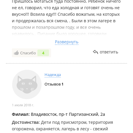
Пришлось мотаться туда постоянно. Ребенок ничего
не ел, говорил, что еда холодная и готовят очень не
вкусно!!! Возила еду!!! Спасибо вожатым, на которых
и продержалась вся смена, . Были в этом лагере в
прошлом и позапрошлом году, и все очень
нравилось.. Питание было хорошее, готовили
вкусно. Но в этом году это просто ужас, насколько я
Развернуть
поняла вожатые тоже практически не кушали там..И
ответить
Спасибо
4
еще не понравилась, что много сломанной мебели.
Могли бы и починить за зимний период. Шкафы и
тумбочки разваливаются.
Надежда
Отзывов
1
1 июля 2018 г.
Филиал:
Владивосток, пр-т Партизанский, 2а
Достоинства:
Дети под присмотром, территория
огорожена, охраняется, лагерь в лесу - свежий