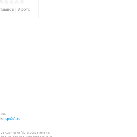
отзывов
|
9 фото
ния?
мо:
spr@VL.ru
лов
ссылка на VL.ru
обязательна.