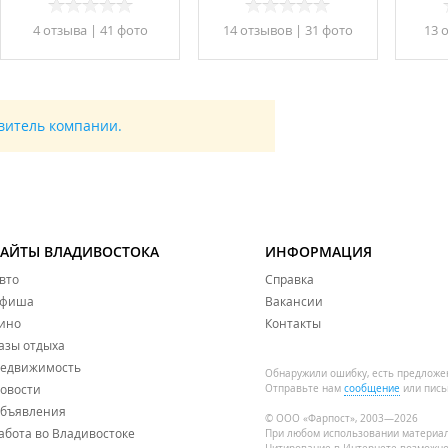
4 отзывa
|
41 фото
14 отзывов
|
31 фото
13 
авитель компании.
САЙТЫ ВЛАДИВОСТОКА
ИНФОРМАЦИЯ
вто
Справка
фиша
Вакансии
ино
Контакты
азы отдыха
едвижимость
Обнаружили ошибку, есть предложе
овости
Отправьте нам
сообщение
или пись
бъявления
© ООО «Фарпост», 2003—2026
абота во Владивостоке
При любом использовании материа