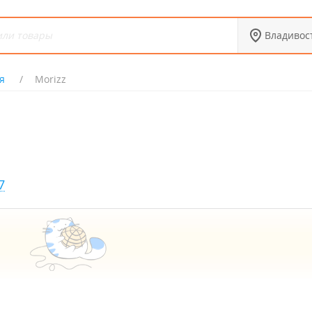
Владивос
я
Morizz
7