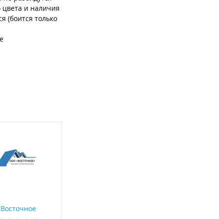
 цвета и наличия
я (боится только
е
 из
ой гардин, стен
по прямой, так и
Восточное