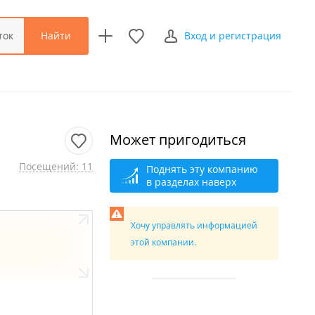
Найти
ток
Вход и регистрация
Может пригодиться
Посещений: 11
Поднять эту компанию
в разделах наверх
Хочу управлять информацией
этой компании.