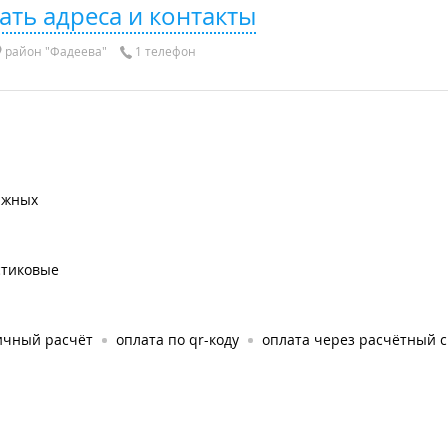
ать адреса и контакты
район "Фадеева"
1 телефон
яжных
стиковые
ичный расчёт
оплата по qr-коду
оплата через расчётный с