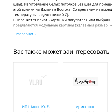
швы). Изготовление белых потолков без шва для помещ
этой пленки на Дальнем Востоке. Со временем натяжной 
температуры воздуха ниже 0 С).
Выполняется печать картинки покупателя или выбранн
предлагаются модульные картины (желаемый размер, ко
Выполнение любых видов конструкций: по прямой, по к
Развернуть
светопрозрачного полотна и подсветкой внутри. Есть в
или потолков.
Также компания изготавливает и устанавливает комбинир
Вас также может заинтересовать
по кривой (дуги, ручейки).
Имеется в наличии большой ассортимент потолочных св
Приглашаются к сотрудничеству строители всех направ
Консультация по телефону и выезд на замер в черте гор
ИП Шинов Ю. Е.
Армстронг