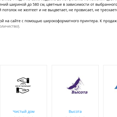
ений шириной до 580 см, цветные в зависимости от выбранного
потолок не желтеет и не выцветает, не провисает, не трескаетс
ой на сайте с помощью широкоформатного принтера. К продаж
личество).
ривой, с вырезом, двухуровневые, трехуровневые. Конструкции
озможность рассмотреть варианты подсветки светодиодной лент
ованные потолки, то есть спайки из двух и более полотен как 
етильников (софитов).
лений, а также дизайнеры и прорабы.
ода - бесплатно.
Чистый дом
Высота