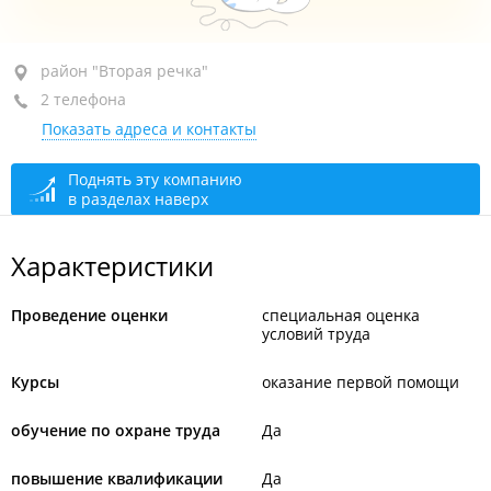
район "Вторая речка", ул. Русская, 3
район "Вторая речка"
2 телефона
каб. 46
Показать адреса и контакты
+7 (423) 206-01-43
+7 950 281-37-99
Поднять эту компанию
в разделах наверх
сегодня закрыто
Характеристики
Проведение оценки
специальная оценка
условий труда
Курсы
оказание первой помощи
обучение по охране труда
Да
повышение квалификации
Да