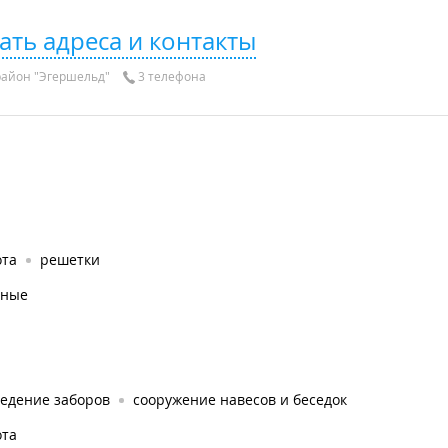
ать адреса и контакты
айон "Эгершельд"
3 телефона
ота
решетки
дные
ведение заборов
сооружение навесов и беседок
ота