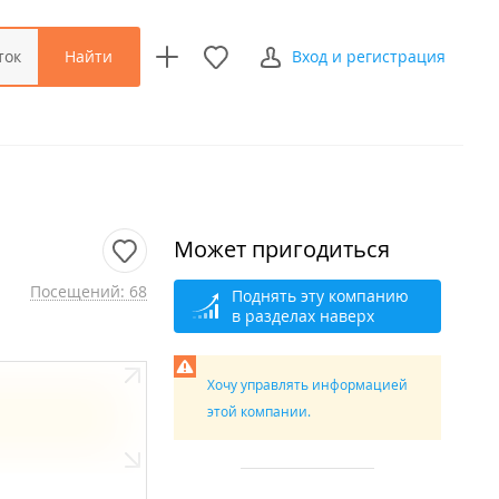
Найти
ток
Вход и регистрация
Может пригодиться
Посещений: 68
Поднять эту компанию
в разделах наверх
Хочу управлять информацией
этой компании.