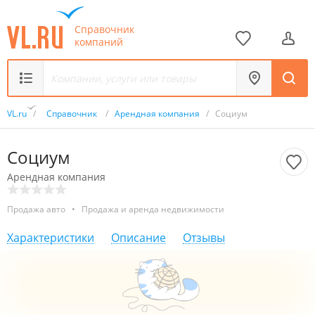
Справочник
компаний
VL.ru
/
Справочник
/
Арендная компания
/
Социум
Социум
Арендная компания
Продажа авто
•
Продажа и аренда недвижимости
Характеристики
Описание
Отзывы