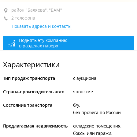
район "Баляева", ул. Адмирала Юмашева, 12Б
район "Баляева", "БАМ"
2 телефона
закрыто, откроется в 09:00
Показать адреса и контакты
Поднять эту компанию
в разделах наверх
Характеристики
Тип продаж транспорта
с аукциона
Страна-производитель авто
японские
Состояние транспорта
б/у
без пробега по России
Предлагаемая недвижимость
складские помещения
боксы или гаражи