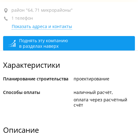
район "64, 71 микрорайоны", ул. Зеленый бульвар,
район "64, 71 микрорайоны"
25
1 телефон
Показать адреса и контакты
+7 914 684-54-54
сегодня закрыто
Поднять эту компанию
в разделах наверх
Характеристики
Планирование строительства
проектирование
Способы оплаты
наличный расчёт
оплата через расчётный
счёт
Описание