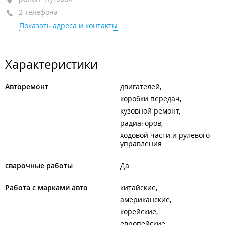
2 телефона
+7 964 445-96-56
Показать адреса и контакты
+7 902 050-28-50
Характеристики
Авторемонт
двигателей
коробки передач
кузовной ремонт
радиаторов
ходовой части и рулевого
управления
сварочные работы
Да
Работа с марками авто
китайские
американские
корейские
европейские