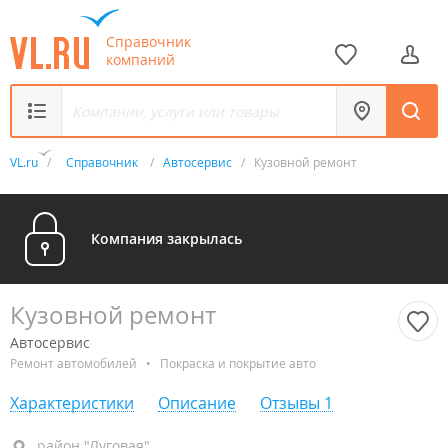
Справочник
компаний
VL.ru
/
Справочник
/
Автосервис
/
Кузовной ремонт
Компания закрылась
Кузовной ремонт
Автосервис
Ремонт автомобилей
•
Покраска и покрытие авто
Характеристики
Описание
Отзывы
1
район "Луговая", ул. Воропаева, 11А
район "Луговая"