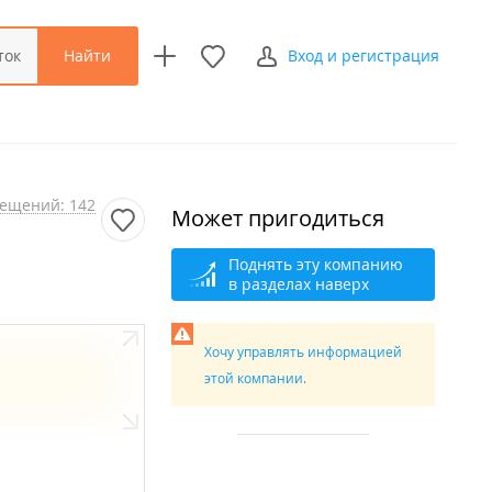
Найти
ток
Вход и регистрация
ещений: 142
Может пригодиться
Поднять эту компанию
в разделах наверх
Хочу управлять информацией
этой компании.