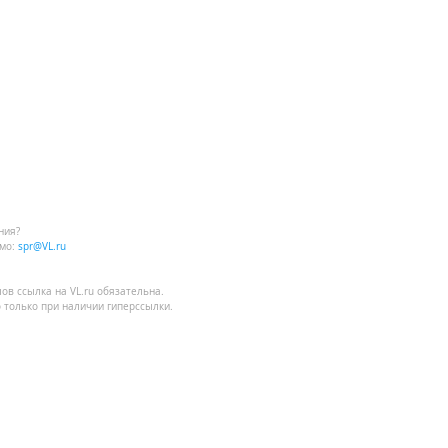
ния?
мо:
spr@VL.ru
лов
ссылка на VL.ru
обязательна.
 только при наличии гиперссылки.