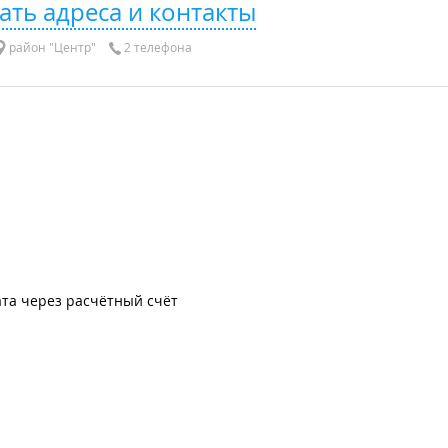
ать адреса и контакты
район "Центр"
2 телефона
та через расчётный счёт