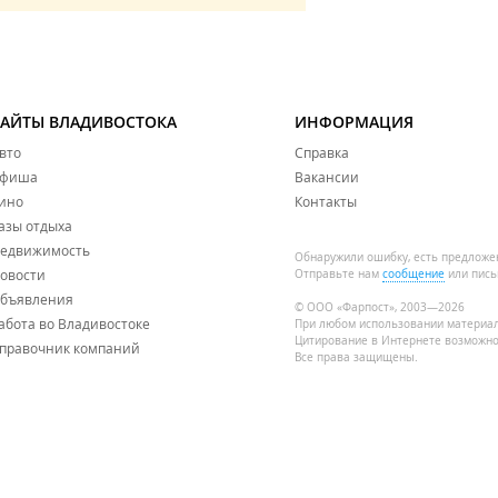
САЙТЫ ВЛАДИВОСТОКА
ИНФОРМАЦИЯ
вто
Справка
фиша
Вакансии
ино
Контакты
азы отдыха
едвижимость
Обнаружили ошибку, есть предложе
овости
Отправьте нам
сообщение
или пись
бъявления
© ООО «Фарпост», 2003—2026
абота во Владивостоке
При любом использовании материа
Цитирование в Интернете возможно
правочник компаний
Все права защищены.