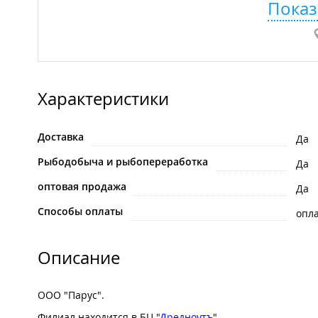
Показ
Характеристики
Доставка
Да
Рыбодобыча и рыбопереработка
Да
оптовая продажа
Да
Способы оплаты
опла
Описание
ООО "Парус".
Филиал находится в БЦ "
Дредноутъ
".